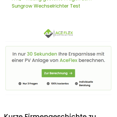
Sungrow Wechselrichter Test
Kurze Firmengeschichte zu