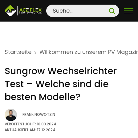
S
Startseite
Willkommen zu unserem PV Magazi
>
k
i
Sungrow Wechselrichter
p
t
Test – Welche sind die
o
besten Modelle?
c
o
FRANK NOWOTZIN
n
t
VERÖFFENTLICHT: 18.03.2024
AKTUALISIERT AM: 17.12.2024
e