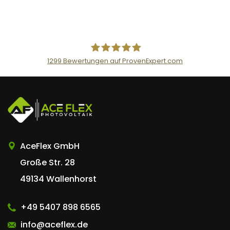
n
t
1299
Bewertungen auf ProvenExpert.com
AceFlex GmbH
AceFlex GmbH
Große Str. 28
49134 Wallenhorst
+49 5407 898 6565
info@aceflex.de