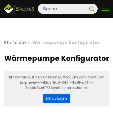
S
Startseite
Wärmepumpe Konfigurator
>
k
i
Wärmepumpe Konfigurator
p
t
o
Klicken Sie auf den unteren Button, um den Inhalt von
c
id-preview--83d3f6d9-342f-4891-a4f4-
o
2dbde34c018f.lovable.app zu laden.
n
Inhalt laden
t
e