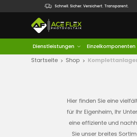
Schnell. Sicher. Versichert. Transparent.
Dienstleistungen
Einzelkomponenten
S
Startseite
Shop
Komplettanlage
>
>
k
i
p
t
Hier finden Sie eine viel
o
c
für Ihr Eigenheim, Ihr U
o
eine effiziente und nach
n
Sie unser breites Sorti
t