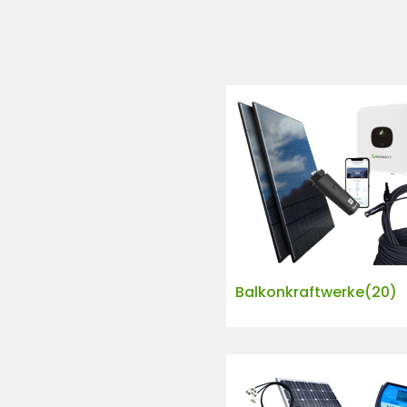
e
n
t
Balkonkraftwerke
(20)