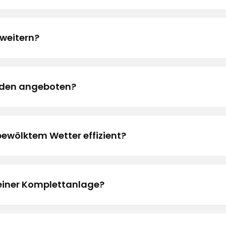
weitern?
rden angeboten?
bewölktem Wetter effizient?
 einer Komplettanlage?