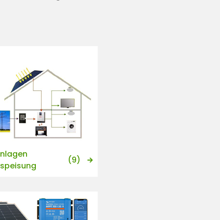
anlagen
(9)
nspeisung