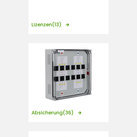
n
t
Lizenzen
(13)
Absicherung
(36)