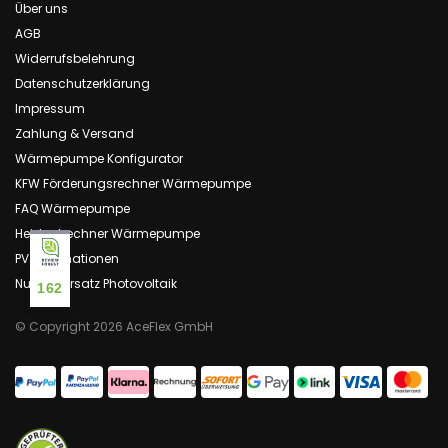
Über uns
AGB
Widerrufsbelehrung
Datenschutzerklärung
Impressum
Zahlung & Versand
Wärmepumpe Konfigurator
KFW Förderungsrechner Wärmepumpe
FAQ Wärmepumpe
Heizlastrechner Wärmepumpe
PV Informationen
Nullsteuersatz Photovoltaik
162
© Copyright 2026 AceFlex GmbH