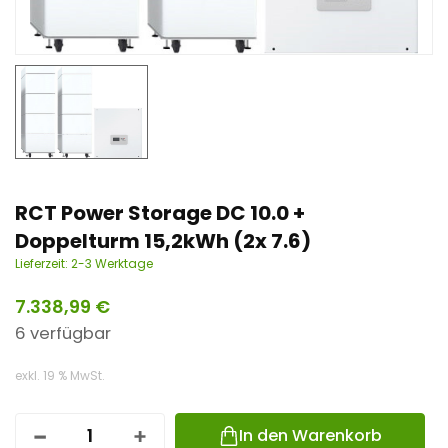
n
t
RCT Power Storage DC 10.0 +
Doppelturm 15,2kWh (2x 7.6)
Lieferzeit:
2-3 Werktage
7.338,99
€
6 verfügbar
exkl. 19 % MwSt.
In den Warenkorb
R