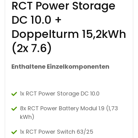
RCT Power Storage
E
L
DC 10.0 +
T
U
R
Doppelturm 15,2kWh
M
1
(2x 7.6)
5
,
2
K
Enthaltene Einzelkomponenten
W
H
(
2
X
1x RCT Power Storage DC 10.0
7
.
6
8x RCT Power Battery Modul 1.9 (1,73
)
M
kWh)
E
N
1x RCT Power Switch 63/25
G
E