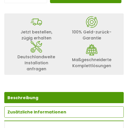
C
T
P
O
W
E
Jetzt bestellen,
100% Geld-zurück-
R
zügig erhalten
Garantie
S
T
O
R
Deutschlandweite
Maßgeschneiderte
A
Installation
G
Komplettlösungen
anfragen
E
D
C
1
0
.
Beschreibung
0
+
Zusätzliche Informationen
D
O
P
P