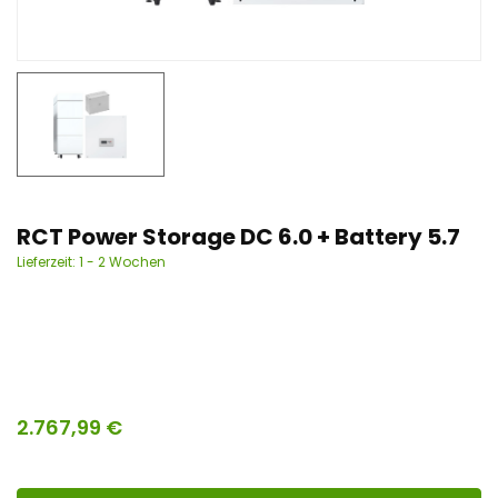
n
t
RCT Power Storage DC 6.0 + Battery 5.7
Lieferzeit:
1 - 2 Wochen
2.767,99
€