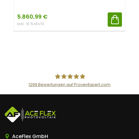
5.860,99
€
exkl. 19 % MwSt.
1299
Bewertungen auf ProvenExpert.com
AceFlex GmbH
AceFlex GmbH