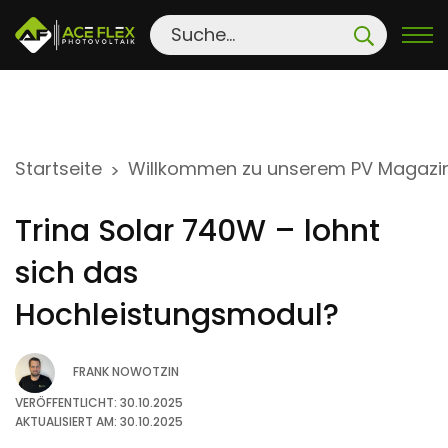
S
Startseite
Willkommen zu unserem PV Magazi
>
k
i
Trina Solar 740W – lohnt
p
t
sich das
o
Hochleistungsmodul?
c
o
FRANK NOWOTZIN
n
t
VERÖFFENTLICHT: 30.10.2025
AKTUALISIERT AM: 30.10.2025
e