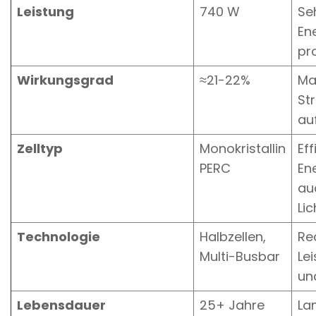
Leistung
740 W
Se
En
pr
Wirkungsgrad
≈21-22%
Ma
St
auf
Zelltyp
Monokristallin
Eff
PERC
En
au
Lic
Technologie
Halbzellen,
Re
Multi-Busbar
Le
un
Lebensdauer
25+ Jahre
La