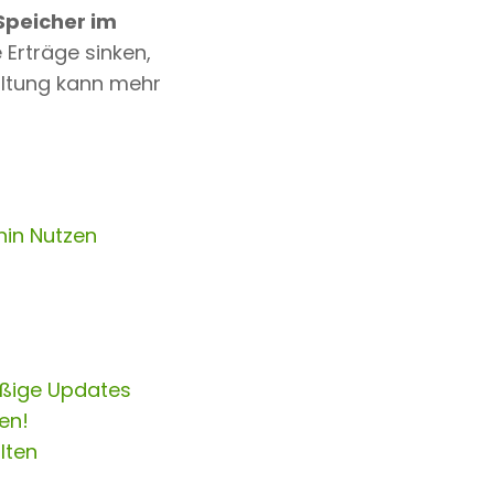
Speicher im
 Erträge sinken,
altung kann mehr
hin Nutzen
äßige Updates
en!
lten