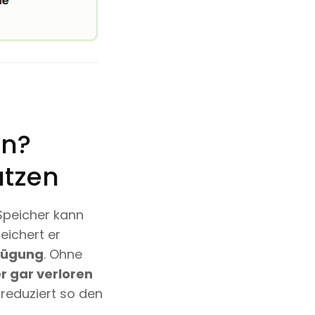
en?
utzen
Speicher kann
eichert er
rfügung
. Ohne
r gar verloren
reduziert so den