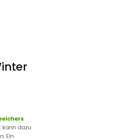
inter
peichers
ät kann dazu
n. Ein