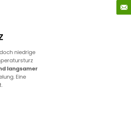
z
 doch niedrige
mperatursturz
 und langsamer
lung. Eine
.