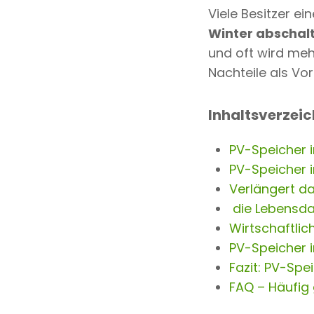
Viele Besitzer ei
e
Winter abschal
n
und oft wird me
t
Nachteile als Vor
Inhaltsverzeic
PV-Speicher i
PV-Speicher 
Verlängert d
die Lebensd
Wirtschaftlic
PV-Speicher 
Fazit: PV-Spe
FAQ – Häufig 