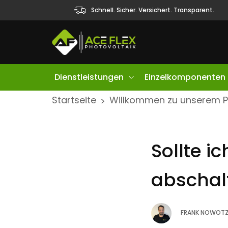
Schnell. Sicher. Versichert. Transparent.
Dienstleistungen
Einzelkomponenten
S
Startseite
Willkommen zu unserem 
>
k
i
p
Sollte i
t
o
abschal
c
o
n
FRANK NOWOTZ
t