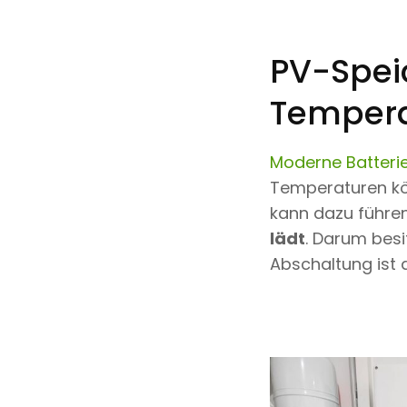
PV-Speic
Tempera
Moderne Batteri
Temperaturen kön
kann dazu führe
lädt
. Darum besi
Abschaltung ist a