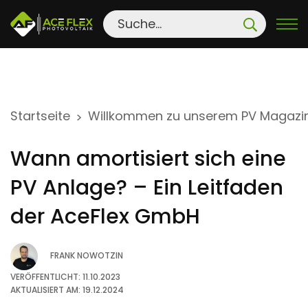
S
Startseite
Willkommen zu unserem PV Magazi
>
k
i
Wann amortisiert sich eine
p
t
PV Anlage? – Ein Leitfaden
o
der AceFlex GmbH
c
o
FRANK NOWOTZIN
n
t
VERÖFFENTLICHT: 11.10.2023
AKTUALISIERT AM: 19.12.2024
e