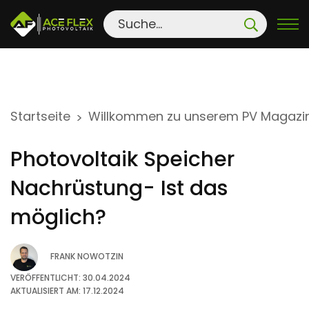
S
Startseite
Willkommen zu unserem PV Magazi
>
k
i
Photovoltaik Speicher
p
t
Nachrüstung- Ist das
o
möglich?
c
o
FRANK NOWOTZIN
n
t
VERÖFFENTLICHT: 30.04.2024
AKTUALISIERT AM: 17.12.2024
e