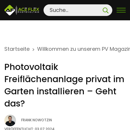
S
Startseite
Willkommen zu unserem PV Magazi
>
k
i
Photovoltaik
p
t
Freiflächenanlage privat im
o
Garten installieren – Geht
c
o
das?
n
t
FRANK NOWOTZIN
e
VERÖFFENTLICHT: 03.07.2024