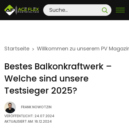
S
Startseite
Willkommen zu unserem PV Magazi
>
k
i
Bestes Balkonkraftwerk –
p
t
Welche sind unsere
o
Testsieger 2025?
c
o
FRANK NOWOTZIN
n
t
VERÖFFENTLICHT: 24.07.2024
AKTUALISIERT AM: 16.12.2024
e