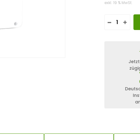
exkl. 19 % MwSt.
H
U
A
W
E
I
S
Jetzt
U
zügi
N
2
0
0
Deuts
0
Ins
-
a
3
0
K
-
M
C
0