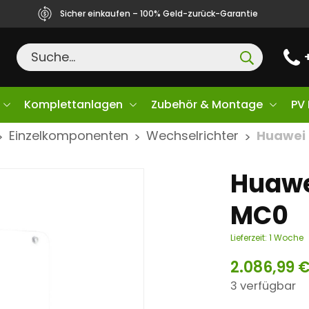
Sicher einkaufen – 100% Geld-zurück-Garantie
Komplettanlagen
Zubehör & Montage
PV
Einzelkomponenten
Wechselrichter
Huawei
>
>
>
Huawe
MC0
Lieferzeit:
1 Woche
2.086,99
3 verfügbar