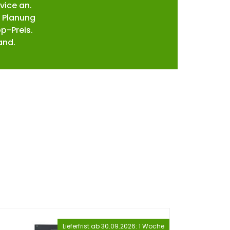
vice an.
 Planung
p-Preis.
and.
Lieferfrist ab 30.09.2026: 1 Woche