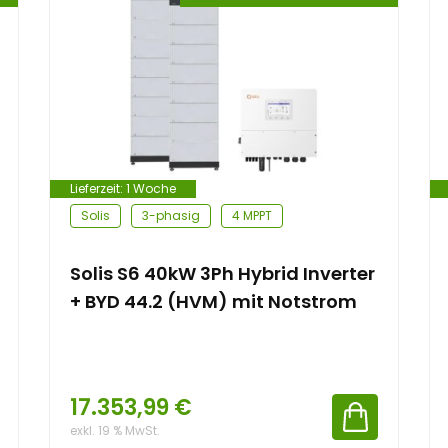
Lieferzeit:
1 Woche
Solis
3-phasig
4 MPPT
Solis S6 40kW 3Ph Hybrid Inverter
+ BYD 44.2 (HVM) mit Notstrom
17.353,99
€
exkl. 19 % MwSt.