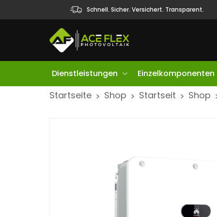
Schnell. Sicher. Versichert. Transparent.
Dienstleistungen
Einzelkomponenten
S
Startseite
Shop
Startseit
Shop
>
>
>
k
i
p
t
o
c
o
n
t