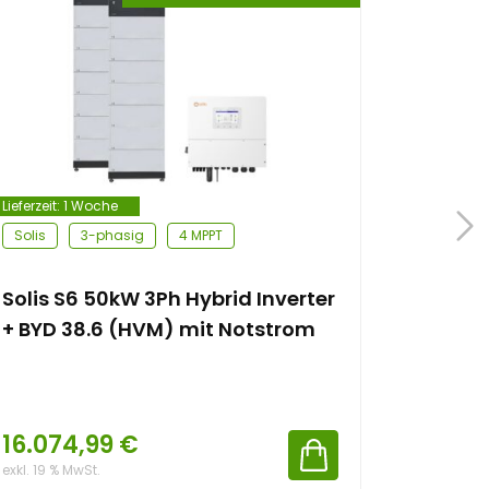
Lieferzeit:
1 Woche
Lieferzeit:
1
Solis
3-phasig
4 MPPT
Solis
Solis S6 50kW 3Ph Hybrid Inverter
Solis S
+ BYD 38.6 (HVM) mit Notstrom
+ BYD 
16.074,99
€
17.65
exkl. 19 % MwSt.
exkl. 19 % 