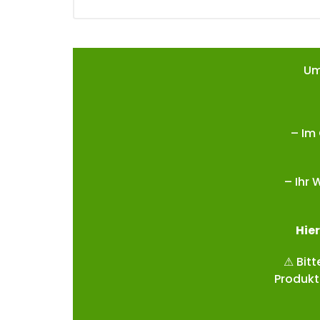
Um
– Im
– Ihr 
Hie
r
⚠ Bitt
Produkt