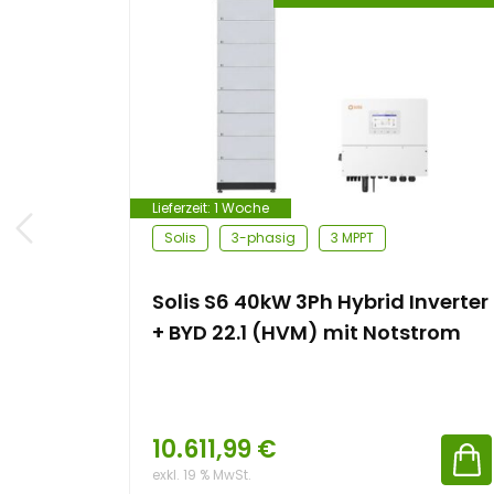
Lieferzeit:
1 Woche
Solis
3-phasig
3 MPPT
Solis S6 40kW 3Ph Hybrid Inverter
+ BYD 22.1 (HVM) mit Notstrom
10.611,99
€
exkl. 19 % MwSt.