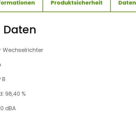
nformationen
Produktsicherheit
Daten
M
E
N
G
E
 Daten
r Wechselrichter
p
 B
d: 98,40 %
 0 dBA