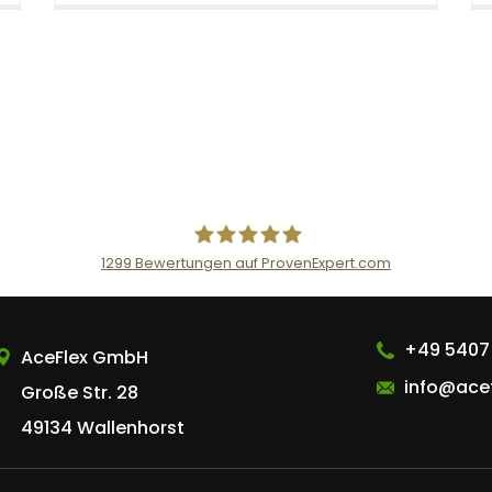
1299
Bewertungen auf ProvenExpert.com
AceFlex GmbH
+49 5407
AceFlex GmbH
info@acef
Große Str. 28
49134 Wallenhorst