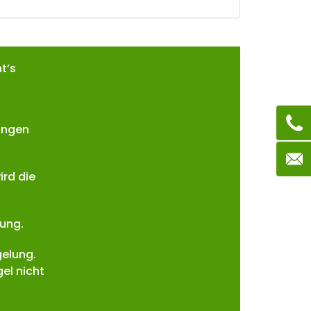
t’s
ungen
ird die
lung.
gelung.
el nicht