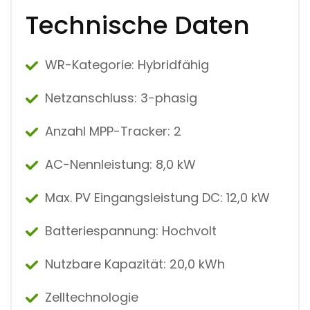
-
Technische Daten
2
0
K
W
WR-Kategorie: Hybridfähig
H
M
E
Netzanschluss:
3-phasig
N
G
E
Anzahl MPP-Tracker:
2
AC-Nennleistung:
8,0 kW
Max. PV Eingangsleistung DC:
12,0 kW
Batteriespannung:
Hochvolt
Nutzbare Kapazität:
20,0 kWh
Zelltechnologie