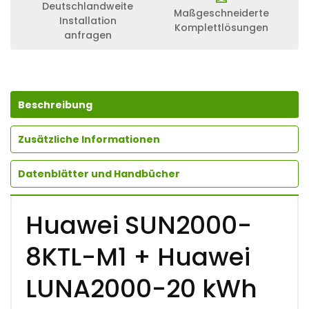
0
Deutschlandweite
Maßgeschneiderte
0
Installation
-
Komplettlösungen
anfragen
8
K
T
L
-
M
Beschreibung
1
+
Zusätzliche Informationen
H
U
A
Datenblätter und Handbücher
W
E
I
L
Huawei SUN2000-
U
N
8KTL-M1 + Huawei
A
2
0
LUNA2000-20 kWh
0
0