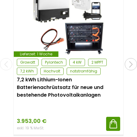
Lieferzeit:
1 Woche
Growatt
Pylontech
4 kW
2 MPPT
7,2 kWh
Hochvolt
notstromfähig
7,2 kWh Lithium-Ionen
Batterienachrüstsatz für neue und
bestehende Photovoltaikanlagen
3.953,00
€
exkl. 19 % MwSt.