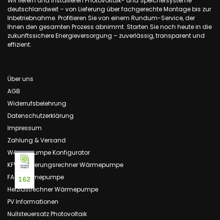
Wir liefern und installieren Photovoltaik- und Speichersysteme
deutschlandweit – von Lieferung über fachgerechte Montage bis zur
Inbetriebnahme. Profitieren Sie von einem Rundum-Service, der
Ihnen den gesamten Prozess abnimmt. Starten Sie noch heute in die
zukunftssichere Energieversorgung – zuverlässig, transparent und
effizient.
Über uns
AGB
Widerrufsbelehrung
Datenschutzerklärung
Impressum
Zahlung & Versand
Wärmepumpe Konfigurator
KFW Förderungsrechner Wärmepumpe
FAQ Wärmepumpe
162
Heizlastrechner Wärmepumpe
PV Informationen
Nullsteuersatz Photovoltaik