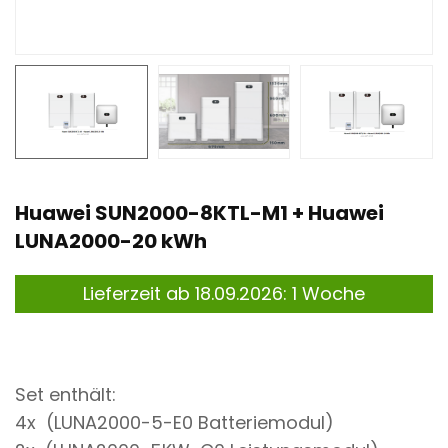
n
t
Huawei SUN2000-8KTL-M1 + Huawei
LUNA2000-20 kWh
Lieferzeit ab 18.09.2026: 1 Woche
Set enthält:
4x (LUNA2000-5-E0 Batteriemodul)