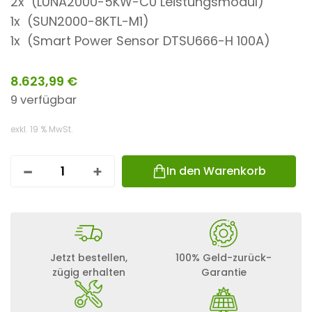
2x (LUNA2000-5KW-C0 Leistungsmodul)
1x (SUN2000-8KTL-M1)
1x (Smart Power Sensor DTSU666-H 100A)
8.623,99
€
9 verfügbar
exkl. 19 % MwSt.
In den Warenkorb
H
U
A
W
E
I
S
Jetzt bestellen,
100% Geld-zurück-
U
zügig erhalten
Garantie
N
2
0