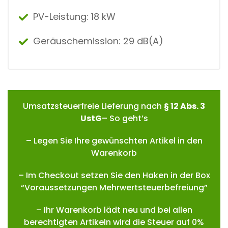
M
PV-Leistung: 18 kW
M
A
-
Geräuschemission: 29 dB(A)
A
0
2
(
K
O
P
Umsatzsteuerfreie Lieferung nach
§ 12 Abs. 3
I
E
UstG
– So geht’s
)
M
– Legen Sie Ihre gewünschten Artikel in den
E
Warenkorb
N
G
E
– Im Checkout setzen Sie den Haken in der Box
“Voraussetzungen Mehrwertsteuerbefreiung”
– Ihr Warenkorb lädt neu und bei allen
berechtigten Artikeln wird die Steuer auf 0%