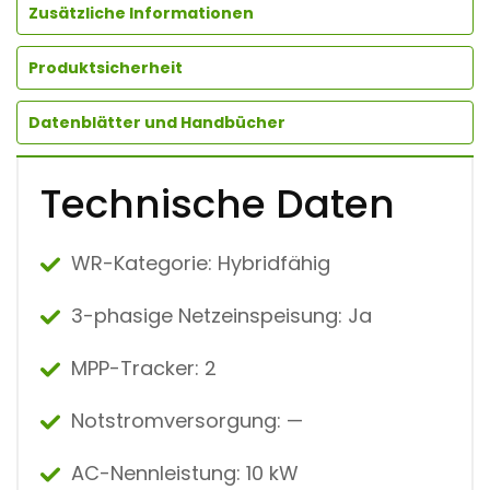
Zusätzliche Informationen
+
L
U
Produktsicherheit
N
A
2
Datenblätter und Handbücher
0
0
0
Technische Daten
-
5
K
W
WR-Kategorie: Hybridfähig
H
-
S
3-phasige Netzeinspeisung: Ja
1
(
MPP-Tracker: 2
5
K
W
Notstromversorgung: —
H
)
+
AC-Nennleistung: 10 kW
E