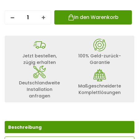
In den Warenkorb
H
U
A
W
E
I
S
Jetzt bestellen,
100% Geld-zurück-
U
zügig erhalten
Garantie
N
2
0
0
Deutschlandweite
Maßgeschneiderte
0
Installation
-
Komplettlösungen
anfragen
1
0
K
-
M
A
Beschreibung
P
0