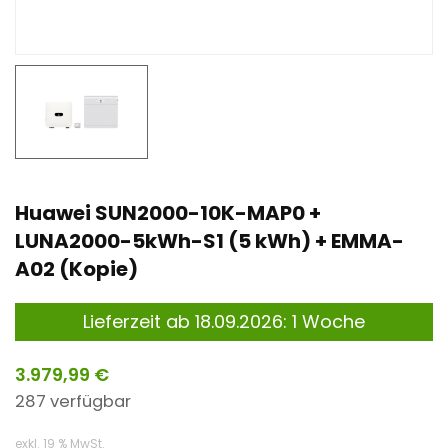
n
t
Huawei SUN2000-10K-MAP0 +
LUNA2000-5kWh-S1 (5 kWh) + EMMA-
A02 (Kopie)
Lieferzeit ab 18.09.2026: 1 Woche
3.979,99
€
287 verfügbar
exkl. 19 % MwSt.