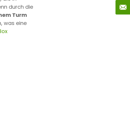
enn durch die
einem Turm
, was eine
Box