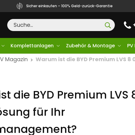
Sicher einkaufen – 100% Geld-zurück-Garantie
Komplettanlagen
Zubehör & Montage
PV
PV Magazin
Warum ist die BYD Premium LVS 8 0 
>
st die BYD Premium LVS 8
ösung für Ihr
emanagement?