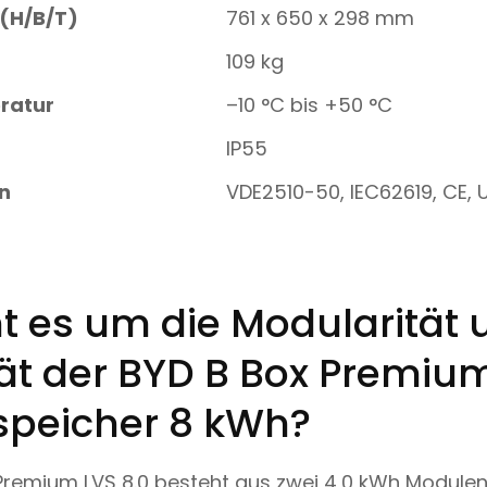
(H/B/T)
761 x 650 x 298 mm
109 kg
ratur
–10 °C bis +50 °C
IP55
en
VDE2510-50, IEC62619, CE, 
t es um die Modularität 
ität der BYD B Box Premiu
espeicher 8 kWh?
Premium LVS 8.0 besteht aus zwei 4,0 kWh Modulen,