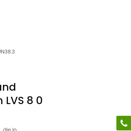
UN38.3
und
m LVS 8 0
 die in