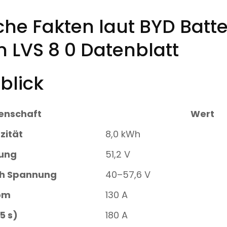
he Fakten laut BYD Batte
 LVS 8 0 Datenblatt
blick
enschaft
Wert
zität
8,0 kWh
ung
51,2 V
ch Spannung
40–57,6 V
om
130 A
5 s)
180 A