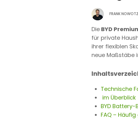
e
FRANK NOWOTZ
n
t
Die
BYD Premium
für private Haus
ihrer flexiblen S
neue Maßstäbe i
Inhaltsverzeic
Technische Fa
im Überblick
BYD Battery-B
FAQ – Häufig 