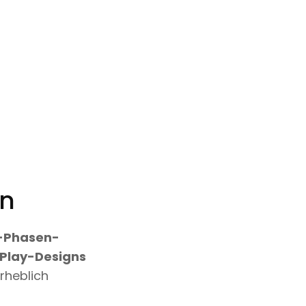
on
3-Phasen-
-Play-Designs
erheblich