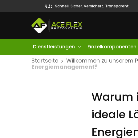
Schnell. Sicher. Versichert. Transparent.
Dienstleistungen
Einzelkomponenten
S
Startseite
Willkommen zu unserem 
>
Energiemanagement?
k
i
p
Warum i
t
o
c
ideale L
o
n
Energi
t