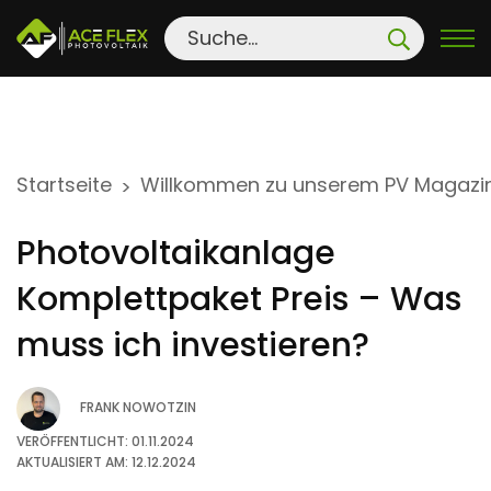
S
Startseite
Willkommen zu unserem PV Magazi
>
k
i
Photovoltaikanlage
p
t
Komplettpaket Preis – Was
o
muss ich investieren?
c
o
FRANK NOWOTZIN
n
t
VERÖFFENTLICHT: 01.11.2024
AKTUALISIERT AM: 12.12.2024
e