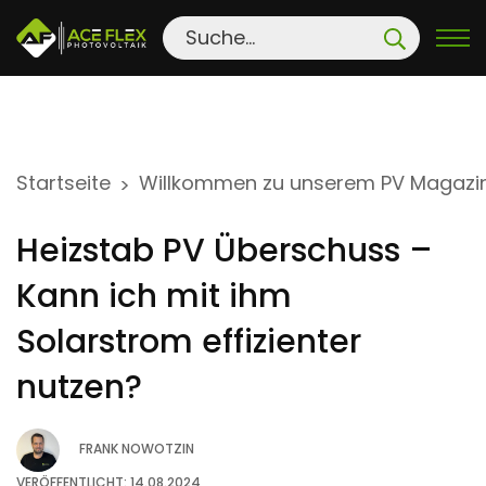
S
Startseite
Willkommen zu unserem PV Magazi
>
k
i
Heizstab PV Überschuss –
p
t
Kann ich mit ihm
o
Solarstrom effizienter
c
o
nutzen?
n
t
FRANK NOWOTZIN
e
VERÖFFENTLICHT: 14.08.2024