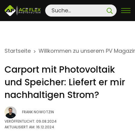
S
Startseite
Willkommen zu unserem PV Magazi
>
k
i
Carport mit Photovoltaik
p
t
und Speicher: Liefert er mir
o
nachhaltigen Strom?
c
o
FRANK NOWOTZIN
n
t
VERÖFFENTLICHT: 09.08.2024
AKTUALISIERT AM: 16.12.2024
e