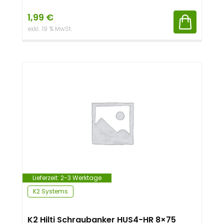
1,99
€
exkl. 19 % MwSt.
Lieferzeit:
2-3 Werktage
K2 Systems
K2 Hilti Schraubanker HUS4-HR 8×75