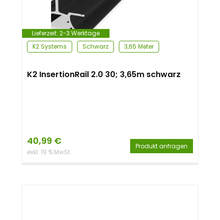
n
t
Lieferzeit:
2-3 Werktage
K2 Systems
Schwarz
3,65 Meter
K2 InsertionRail 2.0 30; 3,65m schwarz
40,99
€
Produkt anfragen
exkl. 19 % MwSt.