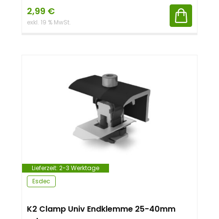
2,99
€
exkl. 19 % MwSt.
Lieferzeit:
2-3 Werktage
Esdec
K2 Clamp Univ Endklemme 25-40mm