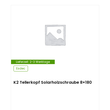
Lieferzeit:
2-3 Werktage
Esdec
K2 Tellerkopf Solarholzschraube 8×180