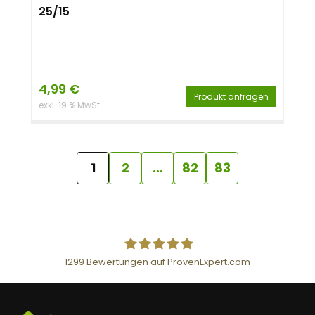
25/15
4,99
€
Produkt anfragen
exkl. 19 % MwSt.
1
2
…
82
83
1299
Bewertungen auf ProvenExpert.com
AceFlex GmbH