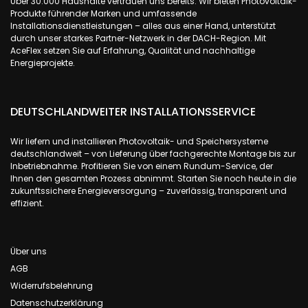
Über 30.000 Haushalte vertrauen uns bereits. Wir bieten Photovoltaik-
Produkte führender Marken und umfassende
Installationsdienstleistungen – alles aus einer Hand, unterstützt
durch unser starkes Partner-Netzwerk in der DACH-Region. Mit
AceFlex setzen Sie auf Erfahrung, Qualität und nachhaltige
Energieprojekte.
DEUTSCHLANDWEITER INSTALLATIONSSERVICE
Wir liefern und installieren Photovoltaik- und Speichersysteme
deutschlandweit – von Lieferung über fachgerechte Montage bis zur
Inbetriebnahme. Profitieren Sie von einem Rundum-Service, der
Ihnen den gesamten Prozess abnimmt. Starten Sie noch heute in die
zukunftssichere Energieversorgung – zuverlässig, transparent und
effizient.
Über uns
AGB
Widerrufsbelehrung
Datenschutzerklärung