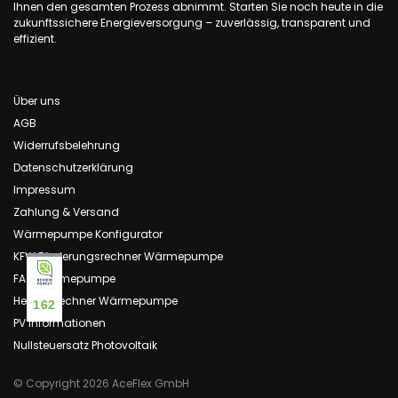
Ihnen den gesamten Prozess abnimmt. Starten Sie noch heute in die
zukunftssichere Energieversorgung – zuverlässig, transparent und
effizient.
Über uns
AGB
Widerrufsbelehrung
Datenschutzerklärung
Impressum
Zahlung & Versand
Wärmepumpe Konfigurator
KFW Förderungsrechner Wärmepumpe
FAQ Wärmepumpe
Heizlastrechner Wärmepumpe
162
PV Informationen
Nullsteuersatz Photovoltaik
© Copyright 2026 AceFlex GmbH