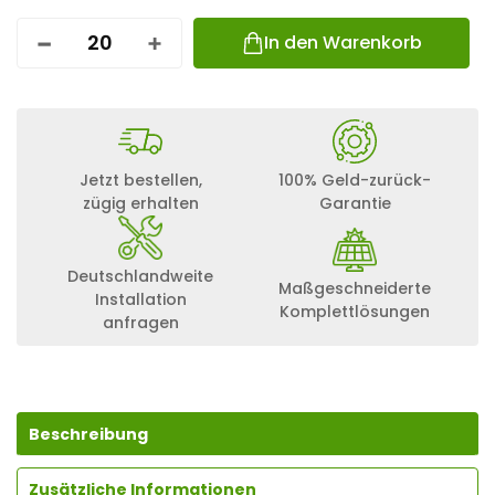
In den Warenkorb
K
2
T
E
L
L
E
Jetzt bestellen,
100% Geld-zurück-
R
zügig erhalten
Garantie
K
O
P
F
Deutschlandweite
Maßgeschneiderte
S
Installation
O
Komplettlösungen
anfragen
L
A
R
H
O
L
Beschreibung
Z
S
Zusätzliche Informationen
C