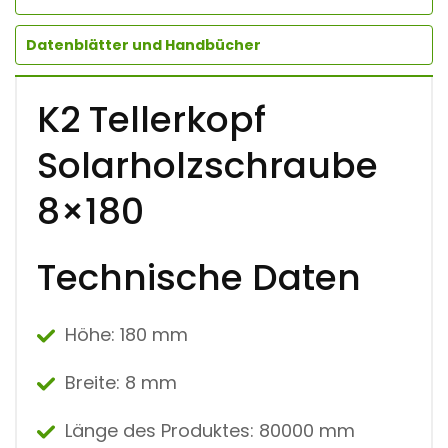
H
R
Datenblätter und Handbücher
A
U
B
E
K2 Tellerkopf
8
X
Solarholzschraube
1
8
0
8×180
M
E
N
Technische Daten
G
E
Höhe: 180 mm
Breite: 8 mm
Länge des Produktes: 80000 mm