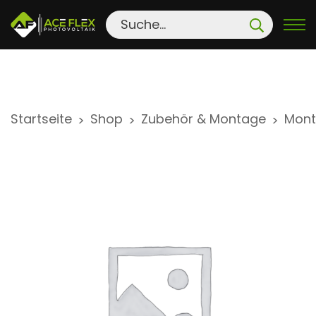
S
Startseite
Shop
Zubehör & Montage
Mont
>
>
>
k
i
p
t
o
c
o
n
t
e