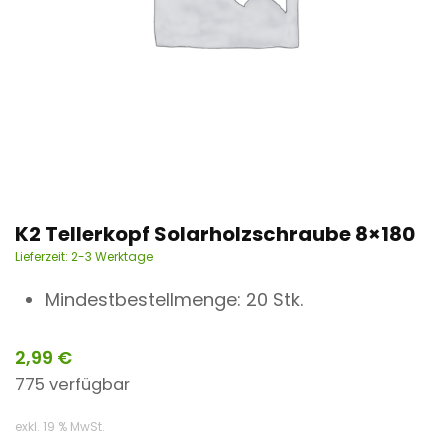
n
t
K2 Tellerkopf Solarholzschraube 8×180
Lieferzeit:
2-3 Werktage
Mindestbestellmenge: 20 Stk.
2,99
€
775 verfügbar
exkl. 19 % MwSt.