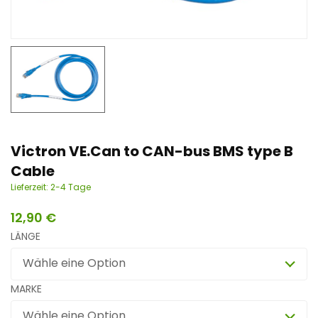
n
t
Victron VE.Can to CAN-bus BMS type B
Cable
Lieferzeit:
2-4 Tage
12,90
€
LÄNGE
Wähle eine Option
MARKE
Wähle eine Option