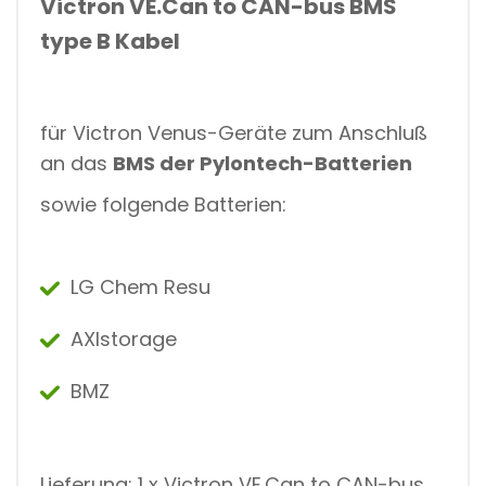
Victron VE.Can to CAN-bus BMS
type B Kabel
für Victron Venus-Geräte zum Anschluß
an das
BMS der Pylontech-Batterien
sowie folgende Batterien:
LG Chem Resu
AXIstorage
BMZ
Lieferung: 1 x Victron VE.Can to CAN-bus