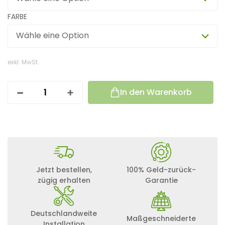
FARBE
Wähle eine Option
exkl. MwSt.
In den Warenkorb
V
I
C
T
R
O
N
V
E
Jetzt bestellen,
100% Geld-zurück-
.
zügig erhalten
Garantie
C
A
N
Deutschlandweite
T
Maßgeschneiderte
O
Installation