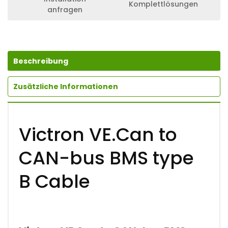
Komplettlösungen
C
anfragen
A
N
-
B
U
Beschreibung
S
B
M
Zusätzliche Informationen
S
T
Y
P
E
Victron VE.Can to
B
C
CAN-bus BMS type
A
B
L
B Cable
E
M
E
N
G
E