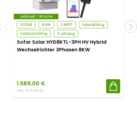
Lieferzeit:
1 Woche
SOFAR
8 kW
2 MPPT
hybridfähig
notstromfähig
3-phasig
Sofar Solar HYD8KTL-3PH HV Hybrid
Wechselrichter 3Phasen 8KW
1.589,00
€
exkl. 19 % MwSt.