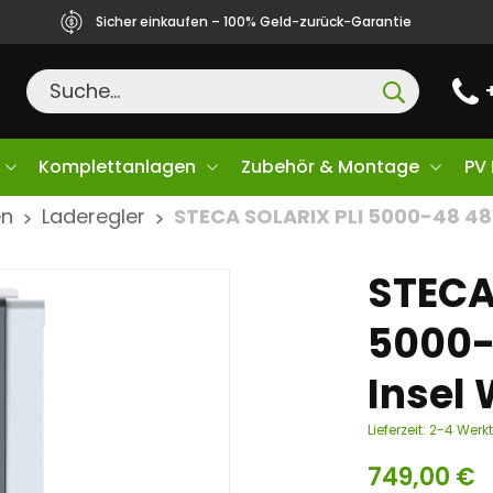
Sicher einkaufen – 100% Geld-zurück-Garantie
Komplettanlagen
Zubehör & Montage
PV
en
Laderegler
STECA SOLARIX PLI 5000-48 48V
>
>
STECA
5000-
Insel
Lieferzeit:
2-4 Werk
749,00
€