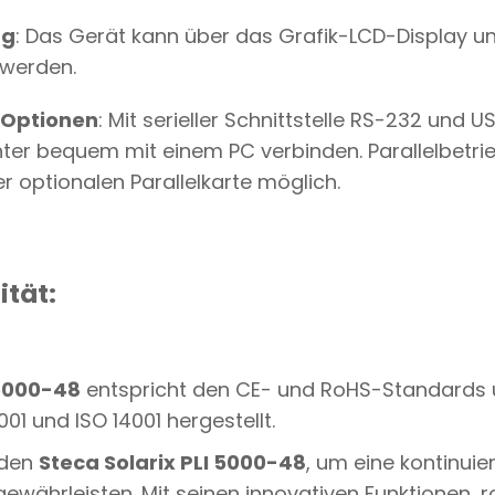
ng
: Das Gerät kann über das Grafik-LCD-Display u
 werden.
d Optionen
: Mit serieller Schnittstelle RS-232 und
ter bequem mit einem PC verbinden. Parallelbetri
er optionalen Parallelkarte möglich.
ität:
 5000-48
entspricht den CE- und RoHS-Standards 
01 und ISO 14001 hergestellt.
 den
Steca Solarix PLI 5000-48
, um eine kontinuier
ewährleisten. Mit seinen innovativen Funktionen, 