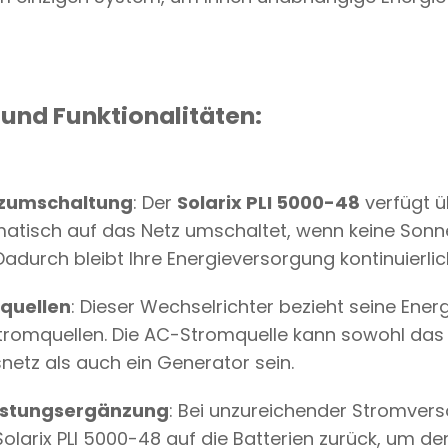
H
T
E
R
M
E
nd Funktionalitäten:
N
G
E
tzumschaltung
: Der
Solarix PLI 5000-48
verfügt ü
matisch auf das Netz umschaltet, wenn keine Sonn
 Dadurch bleibt Ihre Energieversorgung kontinuierli
equellen
: Dieser Wechselrichter bezieht seine Ene
tromquellen. Die AC-Stromquelle kann sowohl das 
etz als auch ein Generator sein.
eistungsergänzung
: Bei unzureichender Stromver
Solarix PLI 5000-48 auf die Batterien zurück, um d