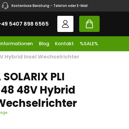
Kostenlose Beratung – Telefon oder E-Mail
+49 5407 898 6565
 Informationen
Blog
Kontakt
%SALE%
 Hybrid Insel Wechselrichter
 SOLARIX PLI
48 48V Hybrid
 Wechselrichter
tage