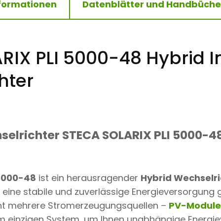
nformationen
Datenblätter und Handbüche
8
4
8
V
H
Y
RIX PLI 5000-48 Hybrid I
B
R
hter
I
D
I
N
S
E
L
selrichter STECA SOLARIX PLI 5000-4
W
E
C
H
S
 5000-48
ist ein herausragender
Hybrid Wechselric
E
n eine stabile und zuverlässige Energieversorgung g
L
R
int mehrere Stromerzeugungsquellen –
PV-Module
I
C
em einzigen System, um Ihnen unabhängige Energi