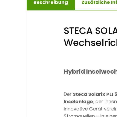
Beschreibung
Zusätzliche I
STECA SOLA
Wechselric
Hybrid Inselwech
Der
Steca Solarix PLI
Inselanlage
, der Ihne
innovative Gerät vere
Stromquellen – in ein