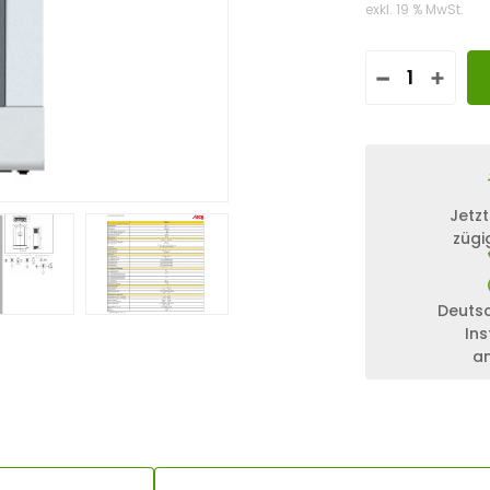
exkl. 19 % MwSt.
S
T
E
C
A
S
O
Jetzt
L
zügi
A
R
I
X
Deuts
P
Ins
L
a
I
5
0
0
0
-
4