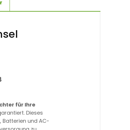
r
nsel
8
hter für Ihre
arantiert. Dieses
, Batterien und AC-
eversorgung zu