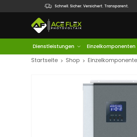
Schnell. Sicher. Versichert. Transparent.
Dienstleistungen
Einzelkomponenten
S
Startseite
Shop
Einzelkomponent
>
>
k
i
p
t
o
c
o
n
t