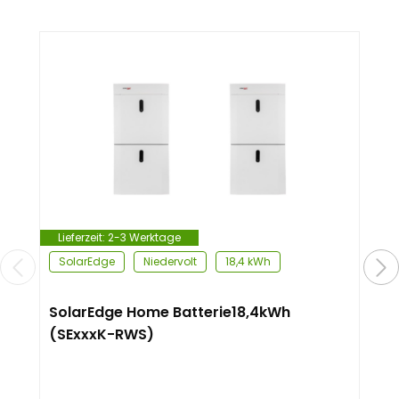
Lieferzeit:
2-3 Werktage
SolarEdge
Niedervolt
18,4 kWh
SolarEdge Home Batterie18,4kWh
(SExxxK-RWS)