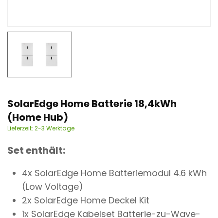
n
t
SolarEdge Home Batterie 18,4kWh
(Home Hub)
Lieferzeit:
2-3 Werktage
Set enthält:
4x SolarEdge Home Batteriemodul 4.6 kWh
(Low Voltage)
2x
SolarEdge Home Deckel Kit
1x SolarEdge Kabelset Batterie-zu-Wave-