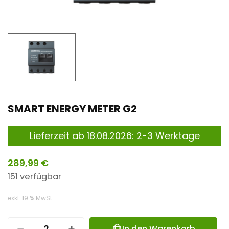
n
t
SMART ENERGY METER G2
Lieferzeit ab 18.08.2026: 2-3 Werktage
289,99
€
151 verfügbar
exkl. 19 % MwSt.
In den Warenkorb