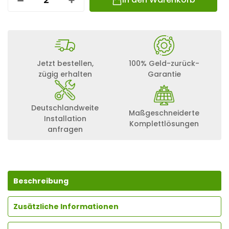
S
M
A
R
T
E
N
Jetzt bestellen,
100% Geld-zurück-
E
zügig erhalten
Garantie
R
G
Y
M
Deutschlandweite
Maßgeschneiderte
E
Installation
T
Komplettlösungen
anfragen
E
R
G
2
M
E
Beschreibung
N
G
Zusätzliche Informationen
E