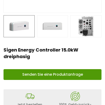
n
t
Sigen Energy Controller 15.0kW
dreiphasig
Senden Sie eine Produktanfrage
Jetzt bestellen,
100% Geld-zurück-