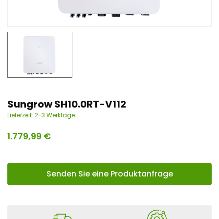
n
t
Sungrow SH10.0RT-V112
Lieferzeit:
2-3 Werktage
1.779,99
€
Senden Sie eine Produktanfrage