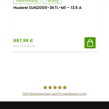
notstromfähig
1-phasig
Huawei SUN2000-3KTL-M1 – 13,5 A
687,99
€
exkl. 19 % MwSt.
1300
Bewertungen auf ProvenExpert.com
AceFlex GmbH