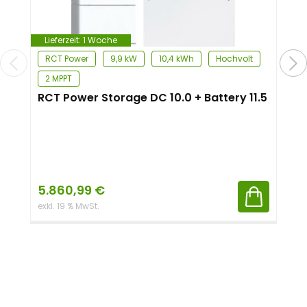
Lieferzeit:
1 Woche
RCT Power
9,9 kW
10,4 kWh
Hochvolt
2 MPPT
RCT Power Storage DC 10.0 + Battery 11.5
5.860,99
€
exkl. 19 % MwSt.