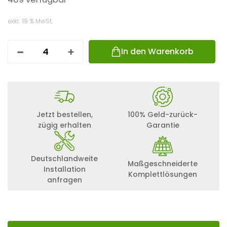
exkl. 19 % MwSt.
In den Warenkorb
L
O
N
G
I
H
I
Jetzt bestellen,
100% Geld-zurück-
-
zügig erhalten
Garantie
M
O
S
1
Deutschlandweite
Maßgeschneiderte
0
Installation
E
Komplettlösungen
anfragen
C
O
L
I
F