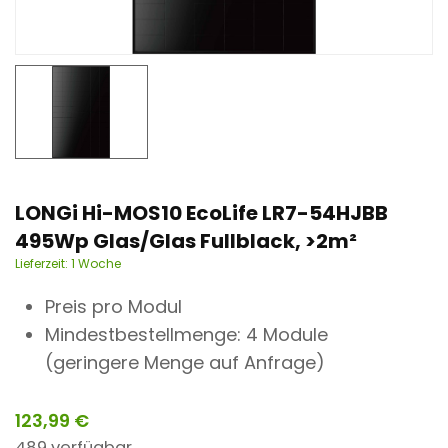
n
t
LONGi Hi-MOS10 EcoLife LR7-54HJBB
495Wp Glas/Glas Fullblack, >2m²
Lieferzeit:
1 Woche
Preis pro Modul
Mindestbestellmenge: 4 Module
(geringere Menge auf Anfrage)
123,99
€
489 verfügbar