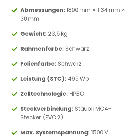
F
U
Abmessungen:
1800 mm × 1134 mm ×
L
30 mm
L
B
L
Gewicht:
23,5 kg
A
C
K
Rahmenfarbe:
Schwarz
,
>
Folienfarbe:
Schwarz
2
M
²
Leistung (STC):
495 Wp
M
E
N
Zelltechnologie:
HPBC
G
E
Steckverbindung:
Stäubli MC4-
Stecker (EVO 2)
Max. Systemspannung:
1500 V