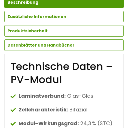
E
Beschreibung
L
R
Zusätzliche Informationen
7
-
5
Produktsicherheit
4
H
J
Datenblätter und Handbücher
B
B
4
Technische Daten –
9
5
W
PV-Modul
P
G
L
A
Laminatverbund:
Glas-Glas
S
/
Zellcharakteristik:
Bifazial
G
L
A
Modul-Wirkungsgrad:
24,3 % (STC)
S