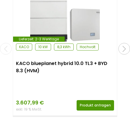
Lieferzeit:
2-3 Werktage
KACO
10 kW
8,3 kWh
Hochvolt
KACO blueplanet hybrid 10.0 TL3 + BYD
8.3 (HVM)
3.607,99
€
Produkt anfragen
exkl. 19 % MwSt.