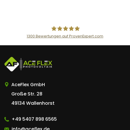
1300
Bewertungen auf ProvenExpert.com
AceFlex GmbH
AceFlex GmbH
Große Str. 28
49134 Wallenhorst
+49 5407 898 6565
info@aceflex.de