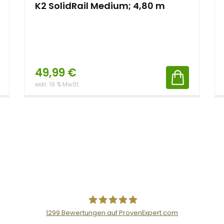
K2 SolidRail Medium; 4,80 m
49,99
€
exkl. 19 % MwSt.
1299
Bewertungen auf ProvenExpert.com