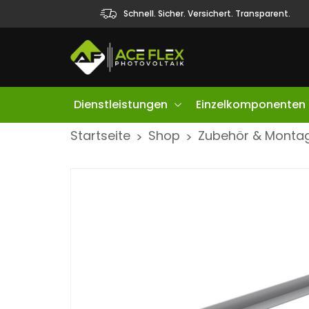
Schnell. Sicher. Versichert. Transparent.
Dienstleistungen
Einzelkomponenten
S
Startseite
Shop
Zubehör & Monta
>
>
k
i
p
t
o
c
o
n
t