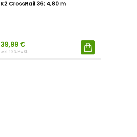
K2 CrossRail 36; 4,80 m
K2 Sing
39,99
€
26,99
exkl. 19 % MwSt.
exkl. 19 % 