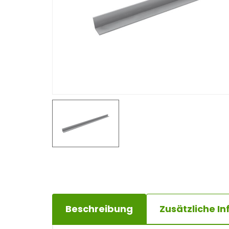
e
n
t
Beschreibung
Zusätzliche I