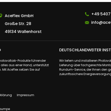
AceFlex GmbH
+49 5407
AceFlex GmbH
info@acef
Große Str. 28
49134 Wallenhorst
D
DEUTSCHLANDWEITER INST
Photovoltaik-Produkte führender
Wir liefern und installieren Phot
lles aus einer Hand, unterstützt
Lieferung über fachgerechte Monta
 Mit AceFlex setzen Sie auf
Rundum-Service, der Ihnen den ge
zukunftssichere Energieversorgung 
rklärung
Impressum
pumpe