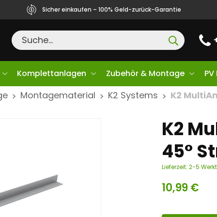
Sicher einkaufen – 100% Geld-zurück-Garantie
Komplettanlagen
Zubehör & Montage
PV
ge
Montagematerial
K2 Systems
K2 MultiA
>
>
>
K2 Mu
45° S
Lieferzeit:
2-5 Werk
10,99
€