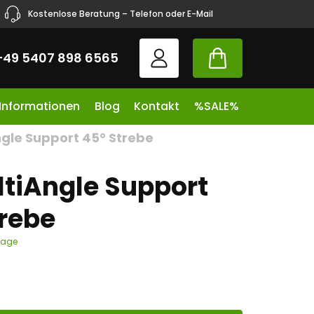
Kostenlose Beratung – Telefon oder E-Mail
+49 5407 898 6565
 Informationen
Blog
Kontakt
%SALE%
ngle Support 45° Strebe
ltiAngle Support
trebe
tage