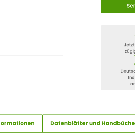
Se
Jetzt
zügi
Deuts
Ins
a
nformationen
Datenblätter und Handbüche