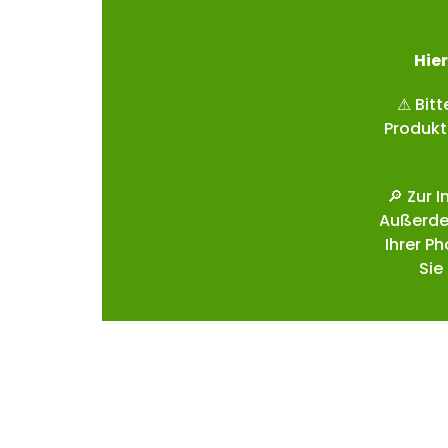
Hie
r
⚠ Bitt
Produkt
🔎 Zur 
Außerde
Ihrer P
Sie