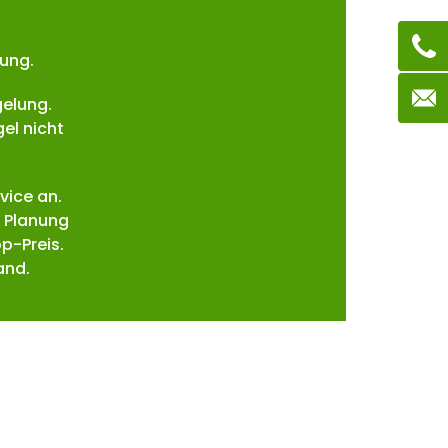
lung.
gelung.
el nicht
vice an.
 Planung
p-Preis.
and.