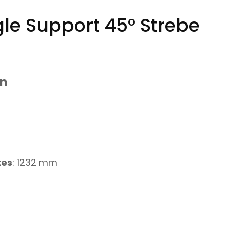
gle Support 45° Strebe
en
tes
: 1232 mm