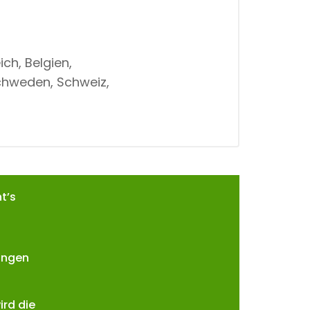
ch, Belgien,
Schweden, Schweiz,
t’s
ungen
ird die