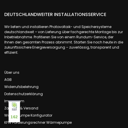
DEUTSCHLANDWEITER INSTALLATIONSSERVICE
Wir liefern und installieren Photovoltaik- und Speichersysteme
deutschlandweit – von Lieferung über fachgerechte Montage bis zur
Inbetriebnahme. Profitieren Sie von einem Rundum-Service, der
Ihnen den gesamten Prozess abnimmt. Starten Sie noch heute in die
zukunftssichere Energieversorgung – zuverlässig, transparent und
effizient.
Über uns
AGB
Widerrufsbelehrung
Datenschutzerklärung
Impressum
Zahlung & Versand
Wärmepumpe Konfigurator
162
KFW Förderungsrechner Wärmepumpe