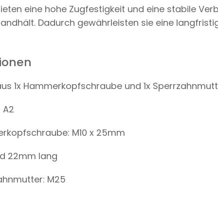
bieten eine hohe Zugfestigkeit und eine stabile Ver
andhält. Dadurch gewährleisten sie eine langfristi
tionen
aus 1x Hammerkopfschraube und 1x Sperrzahnmutt
l A2
kopfschraube: M10 x 25mm
und 22mm lang
ahnmutter: M25