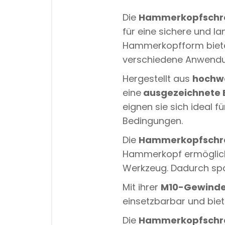
Die
Hammerkopfschr
für eine sichere und l
Hammerkopfform bieten
verschiedene Anwend
Hergestellt aus
hochwe
eine
ausgezeichnete 
eignen sie sich ideal f
Bedingungen.
Die
Hammerkopfschr
Hammerkopf ermöglicht
Werkzeug. Dadurch spar
Mit ihrer
M10-Gewind
einsetzbarbar und biet
Die
Hammerkopfschr