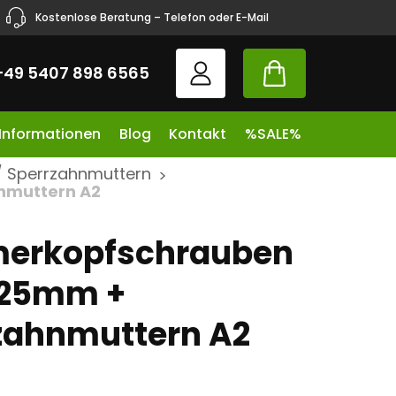
Kostenlose Beratung – Telefon oder E-Mail
+49 5407 898 6565
 Informationen
Blog
Kontakt
%SALE%
 Sperrzahnmuttern
>
nmuttern A2
erkopfschrauben
 25mm +
zahnmuttern A2