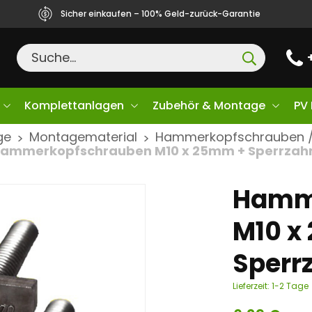
Sicher einkaufen – 100% Geld-zurück-Garantie
Komplettanlagen
Zubehör & Montage
PV
ge
Montagematerial
Hammerkopfschrauben /
>
>
ammerkopfschrauben M10 x 25mm + Sperrzah
Hamm
M10 x
Sperr
Lieferzeit:
1-2 Tage