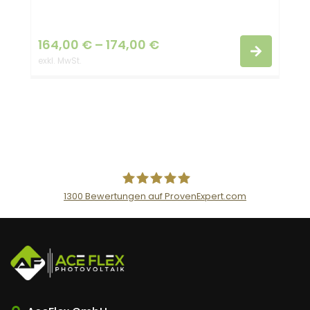
164,00
€
–
174,00
€
exkl. MwSt.
1300
Bewertungen auf ProvenExpert.com
AceFlex GmbH