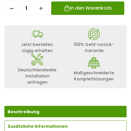
In den Warenkorb
F
R
O
N
I
U
S
Jetzt bestellen,
100% Geld-zurück-
S
zügig erhalten
Garantie
Y
M
O
G
Deutschlandweite
Maßgeschneiderte
E
Installation
N
Komplettlösungen
anfragen
2
4
1
2
.
0
Beschreibung
P
L
Zusätzliche Informationen
U