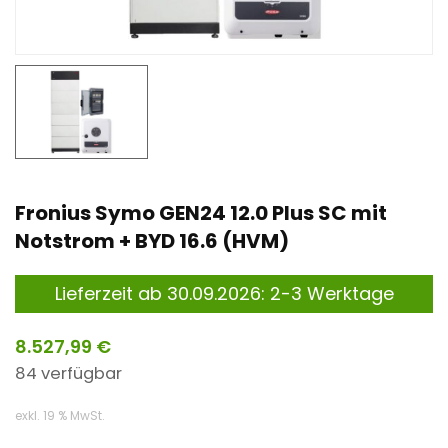
n
t
Fronius Symo GEN24 12.0 Plus SC mit
Notstrom + BYD 16.6 (HVM)
Lieferzeit ab 30.09.2026: 2-3 Werktage
8.527,99
€
84 verfügbar
exkl. 19 % MwSt.