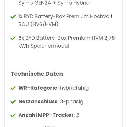
M
Symo GEN24 + Symo Hybrid
)
M
1x BYD Battery-Box Premium Hochvolt
E
N
BCU (HVS/HVM)
G
E
6x BYD Battery-Box Premium HVM 2,76
kWh Speichermodul
Technische Daten
WR-Kategorie
: hybridfähig
Netzanschluss
: 3-phasig
Anzahl MPP-Tracker
: 2