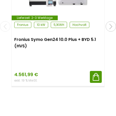
Lieferzeit:
2-3 Werktage
Fronius
10 kW
5,1KWH
Hochvolt
Fronius Symo Gen24 10.0 Plus + BYD 5.1
(HVS)
4.561,99
€
exkl. 19 % MwSt.