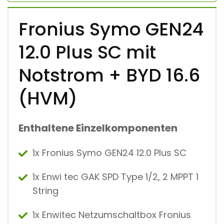
S
S
C
Fronius Symo GEN24
M
I
12.0 Plus SC mit
T
N
O
Notstrom + BYD 16.6
T
S
(HVM)
T
R
O
M
Enthaltene Einzelkomponenten
+
B
Y
1x Fronius Symo GEN24 12.0 Plus SC
D
1
6
1x Enwi tec GAK SPD Type 1/2, 2 MPPT 1
.
String
6
(
H
1x Enwitec Netzumschaltbox Fronius
V