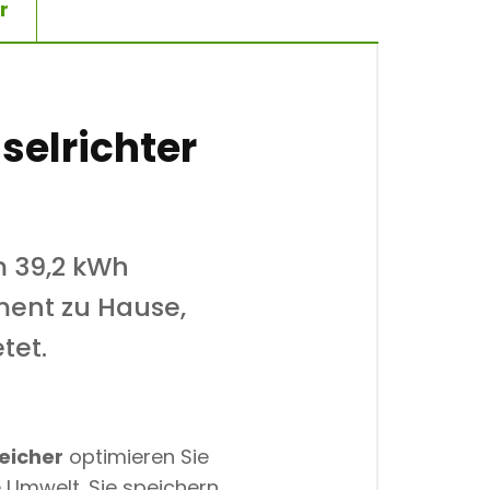
r
elrichter
 39,2 kWh
ment zu Hause,
tet.
eicher
optimieren Sie
e Umwelt. Sie speichern