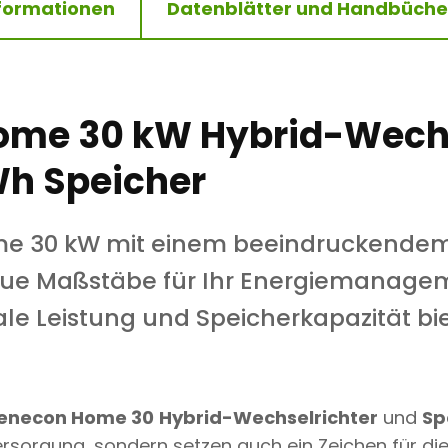
nformationen
Datenblätter und Handbüche
2
K
W
H
M
E
N
ome 30 kW Hybrid-Wechs
G
E
Wh Speicher
e 30 kW mit einem beeindruckendem
neue Maßstäbe für Ihr Energiemanage
e Leistung und Speicherkapazität bie
enecon Home 30
Hybrid-Wechselrichter
und
Sp
versorgung, sondern setzen auch ein Zeichen für di