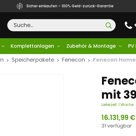
Sicher einkaufen – 100% Geld-zurück-Garantie
Komplettanlagen
Zubehör & Montage
PV
en
Speicherpakete
Fenecon
Fenecon Home 
>
>
>
Fenec
mit 3
Lieferzeit:
1 Woche
16.131,99
€
31 verfügbar