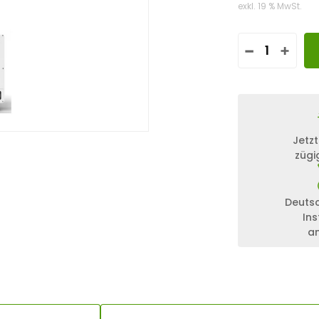
exkl. 19 % MwSt.
F
E
N
E
C
O
N
Jetzt
H
zügi
O
M
E
3
Deuts
0
Ins
K
a
W
M
I
T
3
9
,