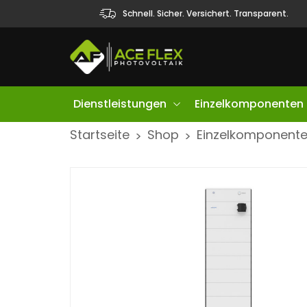
Schnell. Sicher. Versichert. Transparent.
Dienstleistungen
Einzelkomponenten
S
Startseite
Shop
Einzelkomponent
>
>
k
i
p
t
o
c
o
n
t