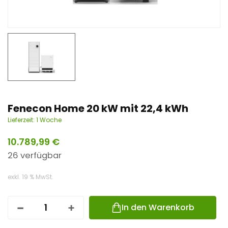
n
t
Fenecon Home 20 kW mit 22,4 kWh
Lieferzeit:
1 Woche
10.789,99
€
26 verfügbar
exkl. 19 % MwSt.
In den Warenkorb
F
E