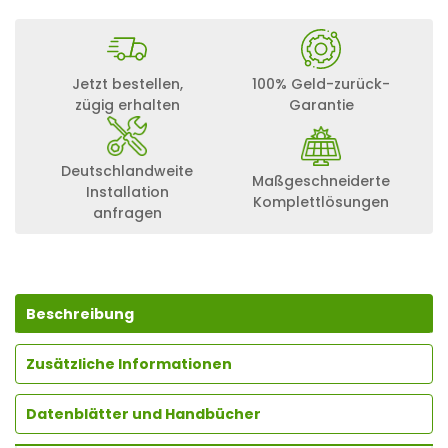
N
E
C
O
N
Jetzt bestellen,
100% Geld-zurück-
H
zügig erhalten
Garantie
O
M
E
2
Deutschlandweite
Maßgeschneiderte
0
Installation
K
Komplettlösungen
anfragen
W
M
I
T
2
2
Beschreibung
,
4
Zusätzliche Informationen
K
W
H
Datenblätter und Handbücher
M
E