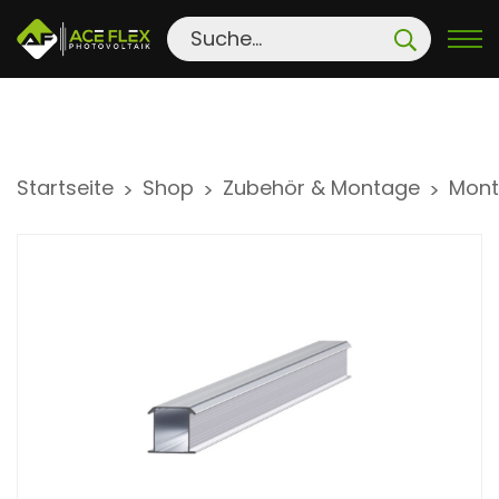
S
Startseite
Shop
Zubehör & Montage
Mont
>
>
>
k
i
p
t
o
c
o
n
t
e