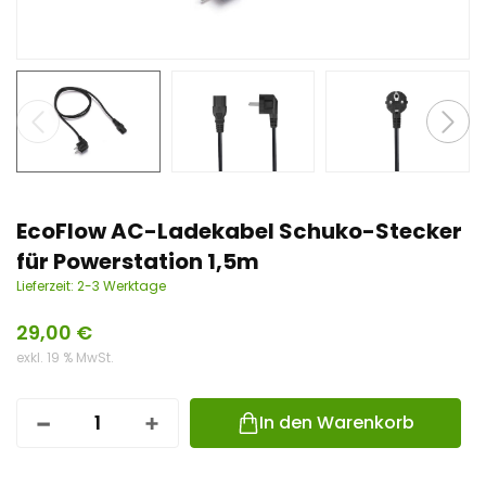
n
t
EcoFlow AC-Ladekabel Schuko-Stecker
für Powerstation 1,5m
Lieferzeit:
2-3 Werktage
29,00
€
exkl. 19 % MwSt.
In den Warenkorb
E
C
O