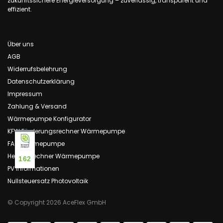
zukunftssichere Energieversorgung – zuverlässig, transparent und
effizient.
Über uns
AGB
Widerrufsbelehrung
Datenschutzerklärung
Impressum
Zahlung & Versand
Wärmepumpe Konfigurator
KFW Förderungsrechner Wärmepumpe
FAQ Wärmepumpe
Heizlastrechner Wärmepumpe
162
PV Informationen
Nullsteuersatz Photovoltaik
© Copyright 2026 AceFlex GmbH