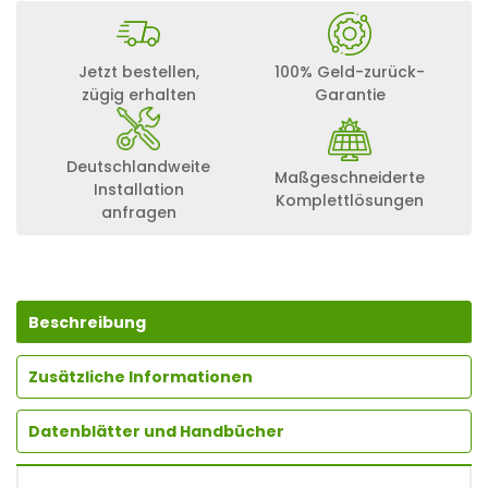
F
L
O
W
Jetzt bestellen,
100% Geld-zurück-
A
zügig erhalten
Garantie
C
-
L
A
Deutschlandweite
Maßgeschneiderte
D
Installation
E
Komplettlösungen
anfragen
K
A
B
E
L
S
Beschreibung
C
H
Zusätzliche Informationen
U
K
O
Datenblätter und Handbücher
-
S
T