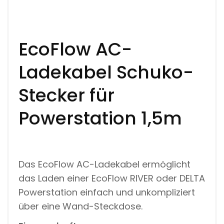
E
C
K
E
R
EcoFlow AC-
F
Ü
Ladekabel Schuko-
R
P
O
Stecker für
W
E
Powerstation 1,5m
R
S
T
A
T
I
Das EcoFlow AC-Ladekabel ermöglicht
O
N
das Laden einer EcoFlow RIVER oder DELTA
1
Powerstation einfach und unkompliziert
,
5
über eine Wand-Steckdose.
M
M