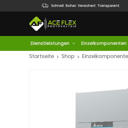
Schnell. Sicher. Versichert. Transparent.
Dienstleistungen
Einzelkomponenten
S
Startseite
Shop
Einzelkomponent
>
>
k
i
p
t
o
c
o
n
t