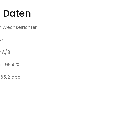
 Daten
r Wechselrichter
kWp
P A/B
d: 98,4 %
 65,2 dba