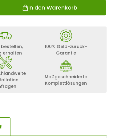
In den Warenkorb
 bestellen,
100% Geld-zurück-
g erhalten
Garantie
chlandweite
Maßgeschneiderte
tallation
Komplettlösungen
nfragen
r