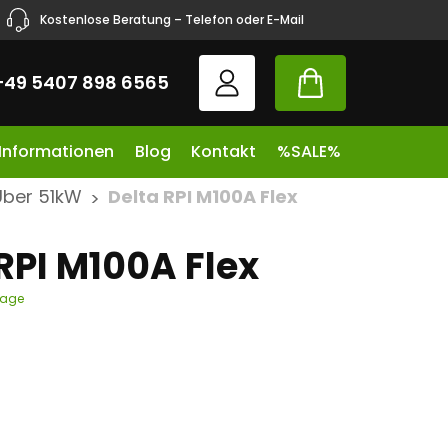
Kostenlose Beratung – Telefon oder E-Mail
+49 5407 898 6565
 Informationen
Blog
Kontakt
%SALE%
Über 51kW
Delta RPI M100A Flex
>
RPI M100A Flex
tage