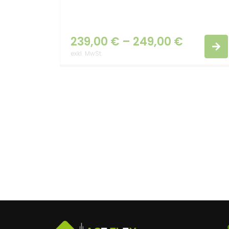
239,00
€
–
249,00
€
exkl. MwSt.