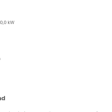
00,0 kW
n
nd