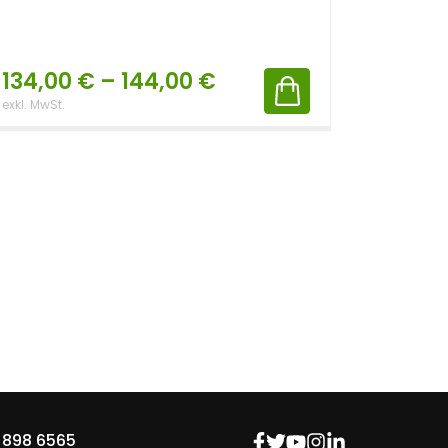
Batter
134,00
€
–
144,00
€
466,
exkl. MwSt.
exkl. 19 % 
 898 6565