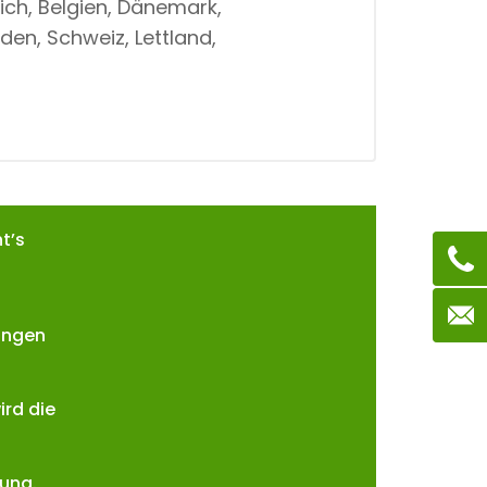
ich, Belgien, Dänemark,
den, Schweiz, Lettland,
t’s
ungen
ird die
lung.