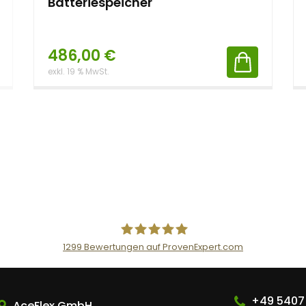
Batteriespeicher
486,00
€
exkl. 19 % MwSt.
1299
Bewertungen auf ProvenExpert.com
AceFlex GmbH
+49 5407
AceFlex GmbH