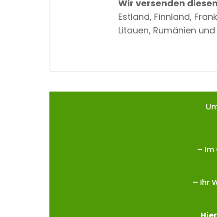
Wir versenden diesen 
Estland, Finnland, Fran
Litauen, Rumänien und 
Um
– Im
– Ihr 
Hie
r