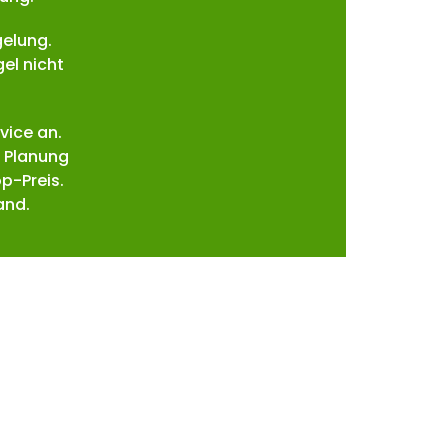
gelung.
el nicht
vice an.
 Planung
p-Preis.
and.