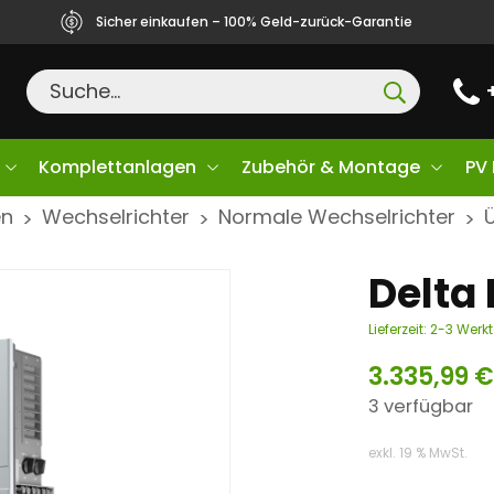
Sicher einkaufen – 100% Geld-zurück-Garantie
Komplettanlagen
Zubehör & Montage
PV
en
Wechselrichter
Normale Wechselrichter
>
>
>
Delta 
Lieferzeit:
2-3 Werk
3.335,99
€
3 verfügbar
exkl. 19 % MwSt.