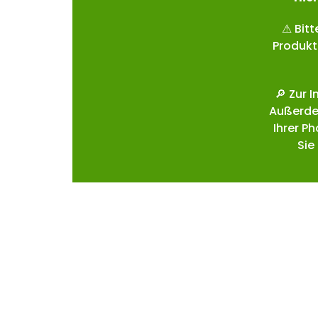
⚠ Bitt
Produkt
🔎 Zur 
Außerde
Ihrer P
Sie