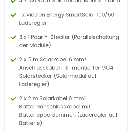
4 x 130 Watt Solarmodul Monokristallin
E
N
G
1 x Victron Energy SmartSolar 100/50
E
Laderegler
3 x 1 Paar Y-Stecker (Parallelschaltung
der Module)
2 x 5 m Solarkabel 6 mm²
Anschlusskabel inkl. montierter MC4
Solarstecker (Solarmodul auf
Laderegler)
2 x 2 m Solarkabel 6 mm²
Batterieanschlusskabel mit
Batteriepoolklemmen (Laderegler auf
Batterie)