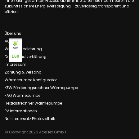
Ihnen den gesamten Prozess abnimmt. Starten Sie noch heute in die
zukunftssichere Energieversorgung – zuverlässig, transparent und
effizient.
Über uns
AGB
Widerrufsbelehrung
160
Datenschutzerklärung
Impressum
Zahlung & Versand
Wärmepumpe Konfigurator
KFW Förderungsrechner Wärmepumpe
FAQ Wärmepumpe
Heizlastrechner Wärmepumpe
PV Informationen
Nullsteuersatz Photovoltaik
© Copyright 2026 AceFlex GmbH