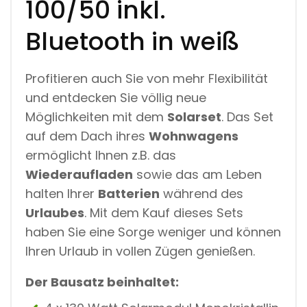
100/50 inkl.
0
/
5
Bluetooth in weiß
0
I
N
Profitieren auch Sie von mehr Flexibilität
K
L
und entdecken Sie völlig neue
.
Möglichkeiten mit dem
Solarset
. Das Set
B
L
auf dem Dach ihres
Wohnwagens
U
E
ermöglicht Ihnen z.B. das
T
Wiederaufladen
sowie das am Leben
O
O
halten Ihrer
Batterien
während des
T
Urlaubes
. Mit dem Kauf dieses Sets
H
I
haben Sie eine Sorge weniger und können
N
Ihren Urlaub in vollen Zügen genießen.
W
E
I
Der Bausatz beinhaltet:
SS
M