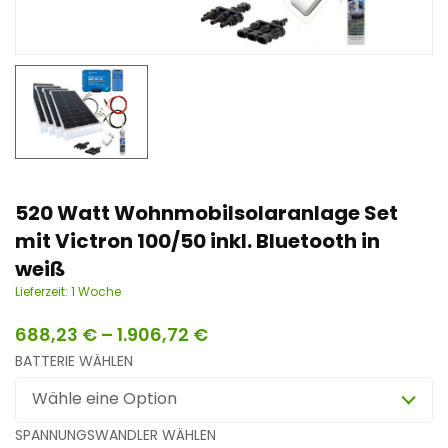
n
t
520 Watt Wohnmobilsolaranlage Set
mit Victron 100/50 inkl. Bluetooth in
weiß
Lieferzeit:
1 Woche
688,23
€
–
1.906,72
€
BATTERIE WÄHLEN
Wähle eine Option
SPANNUNGSWANDLER WÄHLEN