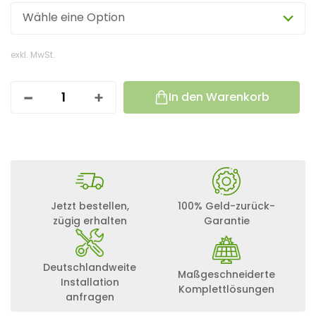
Wähle eine Option
exkl. MwSt.
In den Warenkorb
5
2
0
W
A
T
T
W
O
Jetzt bestellen,
100% Geld-zurück-
H
zügig erhalten
Garantie
N
M
O
Deutschlandweite
B
Maßgeschneiderte
I
Installation
Komplettlösungen
L
anfragen
S