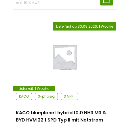
exkl. 19 % MwSt.
Lieferfrist ab 30.09.2026: 1 Woche
Lieferzeit:
1 Woche
KACO
3-phasig
3 MPPT
KACO blueplanet hybrid 10.0 NH3 M3 &
BYD HVM 22.1 SPD Typ II mit Notstrom