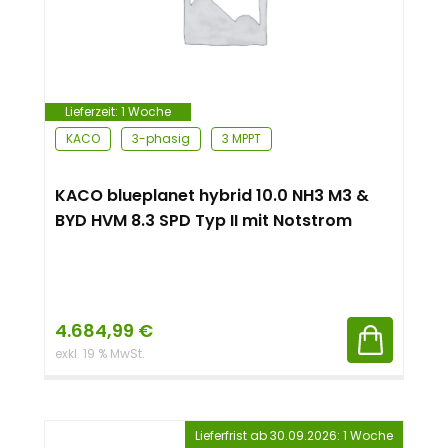
n
t
Lieferzeit:
1 Woche
KACO
3-phasig
3 MPPT
KACO blueplanet hybrid 10.0 NH3 M3 &
BYD HVM 8.3 SPD Typ II mit Notstrom
4.684,99
€
exkl. 19 % MwSt.
Lieferfrist ab 30.09.2026: 1 Woche