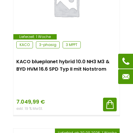
Lieferzeit:
1 Woche
KACO
3-phasig
3 MPPT
KACO blueplanet hybrid 10.0 NH3 M3 &
BYD HVM 16.6 SPD Typ II mit Notstrom
7.049,99
€
exkl. 19 % MwSt.
Lieferfrist ab 30.09.2026: 1 Woche