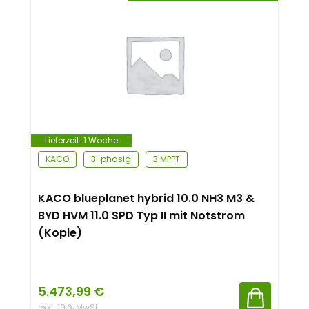
Lieferzeit:
1 Woche
KACO
3-phasig
3 MPPT
KACO blueplanet hybrid 10.0 NH3 M3 &
BYD HVM 11.0 SPD Typ II mit Notstrom
(Kopie)
5.473,99
€
exkl. 19 % MwSt.