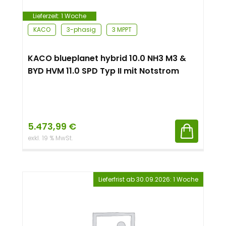
Lieferzeit:
1 Woche
KACO
3-phasig
3 MPPT
KACO blueplanet hybrid 10.0 NH3 M3 &
BYD HVM 11.0 SPD Typ II mit Notstrom
5.473,99
€
exkl. 19 % MwSt.
Lieferfrist ab 30.09.2026: 1 Woche