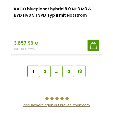
KACO blueplanet hybrid 8.0 NH3 M3 &
BYD HVS 5.1 SPD Typ II mit Notstrom
3.657,99
€
exkl. 19 % MwSt.
1
2
…
12
13
1299
Bewertungen auf ProvenExpert.com