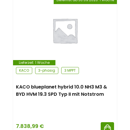
Lieferzeit:
1 Woche
KACO
3-phasig
3 MPPT
KACO blueplanet hybrid 10.0 NH3 M3 &
BYD HVM 19.3 SPD Typ II mit Notstrom
7.838,99
€