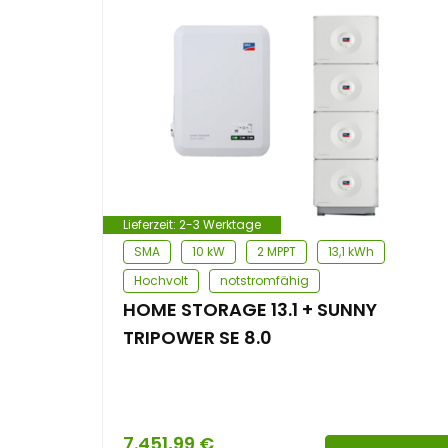
e
n
t
Lieferzeit:
2-3 Werktage
SMA
10 kW
2 MPPT
13,1 kWh
Hochvolt
notstromfähig
HOME STORAGE 13.1 + SUNNY
TRIPOWER SE 8.0
7.451,99
€