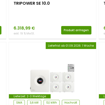
TRIPOWER SE 10.0
6.318,99
€
Produkt anfragen
exkl. 19 % MwSt.
e
Lieferfrist ab 01.09.2026: 1 Woche
Lieferzeit:
2-3 Werktage
L
SMA
3,6 kW
13,1 kWh
Hochvolt