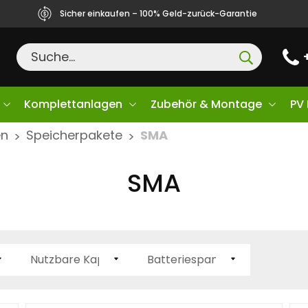
Sicher einkaufen – 100% Geld-zurück-Garantie
Komplettanlagen
Zubehör & Montage
PV
en
Speicherpakete
SMA
>
>
SMA
g
Nutzbare Kapazität
Batteriespannung