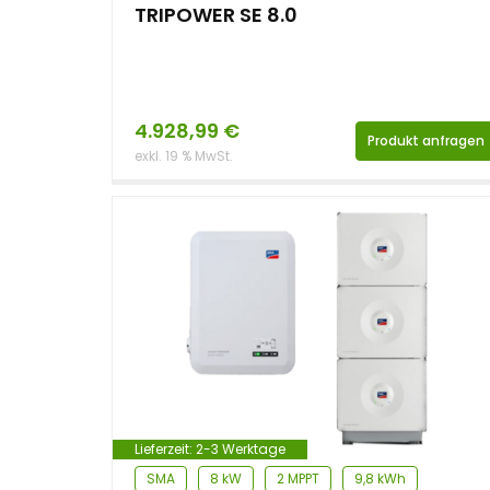
TRIPOWER SE 8.0
4.928,99
€
Produkt anfragen
exkl. 19 % MwSt.
Lieferzeit:
2-3 Werktage
SMA
8 kW
2 MPPT
9,8 kWh