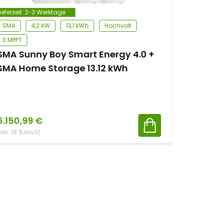
ieferzeit:
2-3 Werktage
SMA
4,2 kW
13,1 kWh
Hochvolt
3 MPPT
SMA Sunny Boy Smart Energy 4.0 +
SMA Home Storage 13.12 kWh
6.150,99
€
xkl. 19 % MwSt.