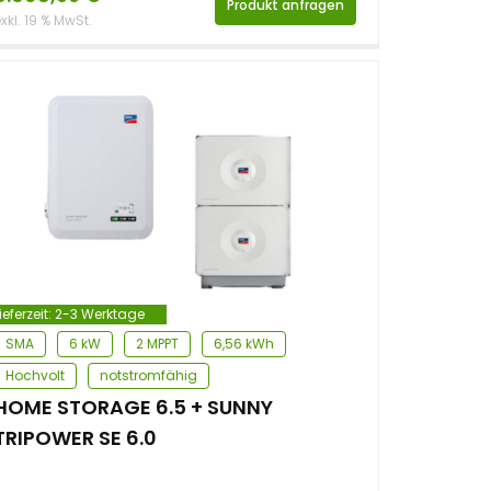
Produkt anfragen
xkl. 19 % MwSt.
ieferzeit:
2-3 Werktage
SMA
6 kW
2 MPPT
6,56 kWh
Hochvolt
notstromfähig
HOME STORAGE 6.5 + SUNNY
TRIPOWER SE 6.0