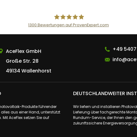
1300
Bewertungen auf ProvenExpert.com
AceFlex GmbH
+49 5407
AceFlex GmbH
info@acef
Große Str. 28
49134 Wallenhorst
D
DEUTSCHLANDWEITER INST
Photovoltaik-Produkte führender
Wir liefern und installieren Phot
lles aus einer Hand, unterstützt
Lieferung über fachgerechte Monta
 Mit AceFlex setzen Sie auf
Rundum-Service, der Ihnen den ge
zukunftssichere Energieversorgung 