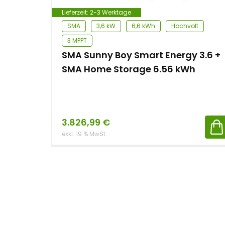
Lieferzeit:
2-3 Werktage
SMA
3,6 kW
6,6 kWh
Hochvolt
3 MPPT
SMA Sunny Boy Smart Energy 3.6 +
SMA Home Storage 6.56 kWh
3.826,99
€
exkl. 19 % MwSt.