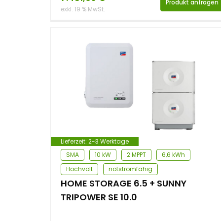
Produkt anfragen
exkl. 19 % MwSt.
Lieferzeit:
2-3 Werktage
SMA
10 kW
2 MPPT
6,6 kWh
Hochvolt
notstromfähig
HOME STORAGE 6.5 + SUNNY
TRIPOWER SE 10.0