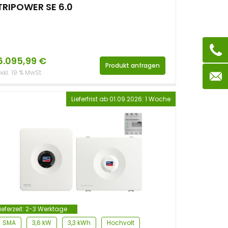
TRIPOWER SE 6.0
6.095,99
€
Produkt anfragen
xkl. 19 % MwSt.
Lieferfrist ab 01.09.2026: 1 Woche
ieferzeit:
2-3 Werktage
SMA
3,6 kW
3,3 kWh
Hochvolt