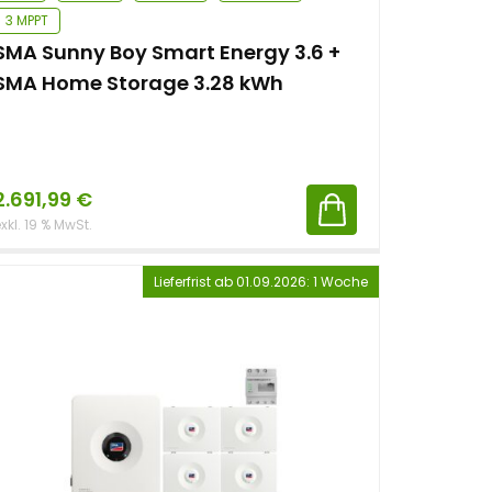
3 MPPT
SMA Sunny Boy Smart Energy 3.6 +
SMA Home Storage 3.28 kWh
2.691,99
€
xkl. 19 % MwSt.
Lieferfrist ab 01.09.2026: 1 Woche