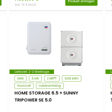
Produkt anfragen
exkl. 19 % MwSt.
e
Lieferzeit:
2-3 Werktage
L
SMA
5 kW
2 MPPT
6,56 kWh
Hochvolt
notstromfähig
HOME STORAGE 6.5 + SUNNY
TRIPOWER SE 5.0