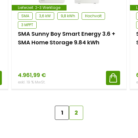
Lieferzeit:
2-3 Werktage
L
SMA
3,6 kW
9,8 kWh
Hochvolt
3 MPPT
SMA Sunny Boy Smart Energy 3.6 +
SMA Home Storage 9.84 kWh
4.961,99
€
exkl. 19 % MwSt.
e
1
2