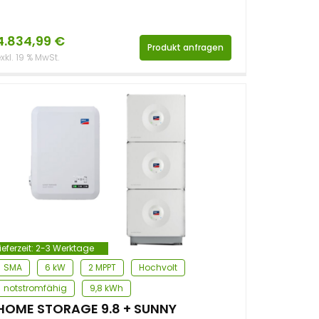
4.834,99
€
Produkt anfragen
xkl. 19 % MwSt.
ieferzeit:
2-3 Werktage
SMA
6 kW
2 MPPT
Hochvolt
notstromfähig
9,8 kWh
HOME STORAGE 9.8 + SUNNY