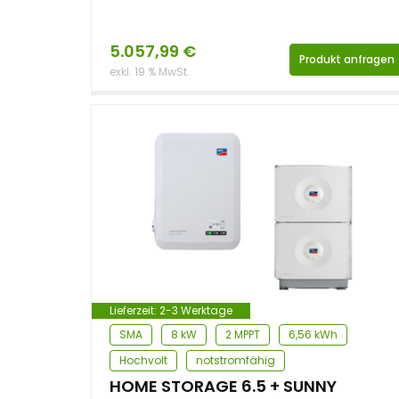
5.057,99
€
Produkt anfragen
exkl. 19 % MwSt.
Lieferzeit:
2-3 Werktage
SMA
8 kW
2 MPPT
6,56 kWh
Hochvolt
notstromfähig
HOME STORAGE 6.5 + SUNNY