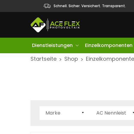
Schnell. Sicher. Versichert. Transparent.
Dienstleistungen
Einzelkomponenten
S
Startseite
Shop
Einzelkomponent
>
>
k
i
p
t
o
c
Marke
AC Nennleistun
o
n
t