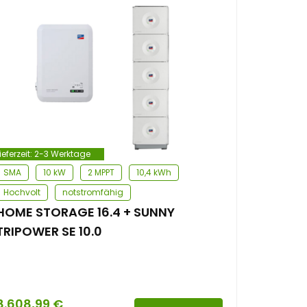
ieferzeit:
2-3 Werktage
SMA
10 kW
2 MPPT
10,4 kWh
Hochvolt
notstromfähig
HOME STORAGE 16.4 + SUNNY
TRIPOWER SE 10.0
8.608,99
€