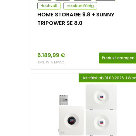
Hochvolt
notstromfähig
HOME STORAGE 9.8 + SUNNY
TRIPOWER SE 8.0
6.189,99
€
Produkt anfragen
exkl. 19 % MwSt.
Lieferfrist ab 01.09.2026: 1 Wo