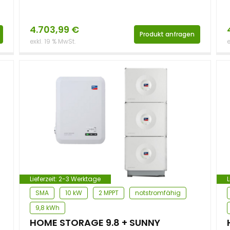
4.703,99
€
Produkt anfragen
exkl. 19 % MwSt.
e
Lieferzeit:
2-3 Werktage
L
SMA
10 kW
2 MPPT
notstromfähig
9,8 kWh
HOME STORAGE 9.8 + SUNNY