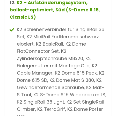
12.
K2 – Aufständerungssystem,
ballast-optimiert, Süd (S-Dome 6.15,
Classic LS)
K2 Schienenverbinder für SingleRail 36
Set, K2 MiniRail Endklemme schwarz
eloxiert, K2 BasicRail, K2 Dome
FlatConnector Set, K2
Zylinderkopfschraube M8x20, K2
Einlegemutter mit Montage Clip, K2
Cable Manager, K2 Dome 6.15 Peak, K2
Dome 6.15 SD, K2 Dome Mat S 380, K2
Gewindeformende Schraube, K2 Mat-
S Tool, K2 S-Dome 6.15 Windbreaker LS,
K2 SingleRail 36 Light, K2 Set SingleRail
Climber, K2 TerraGrif, K2 Dome Porter