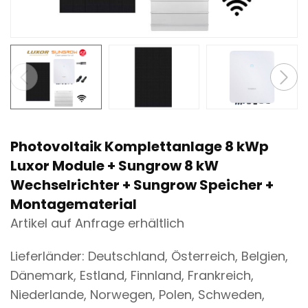
n
t
Photovoltaik Komplettanlage 8 kWp
Luxor Module + Sungrow 8 kW
Wechselrichter + Sungrow Speicher +
Montagematerial
Artikel auf Anfrage erhältlich
Lieferländer: Deutschland, Österreich, Belgien,
Dänemark, Estland, Finnland, Frankreich,
Niederlande, Norwegen, Polen, Schweden,