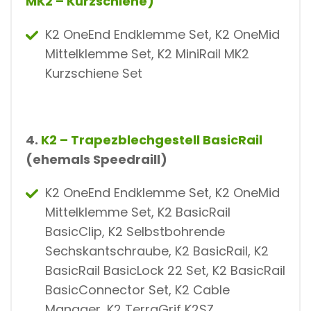
MK2 – Kurzschiene)
K2 OneEnd Endklemme Set, K2 OneMid
Mittelklemme Set, K2 MiniRail MK2
Kurzschiene Set
4.
K2 – Trapezblechgestell BasicRail
(ehemals Speedraill)
K2 OneEnd Endklemme Set, K2 OneMid
Mittelklemme Set, K2 BasicRail
BasicClip, K2 Selbstbohrende
Sechskantschraube, K2 BasicRail, K2
BasicRail BasicLock 22 Set, K2 BasicRail
BasicConnector Set, K2 Cable
Manager, K2 TerraGrif K2SZ