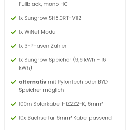
Fullblack, mono HC
1x Sungrow SH8.0RT-V112
1x WiNet Modul
1x 3-Phasen Zähler
1x Sungrow Speicher (9,6 kWh – 16
kWh)
alternativ
mit Pylontech oder BYD
Speicher möglich
100m Solarkabel H1Z2Z2-K, 6mm²
10x Buchse für 6mm² Kabel passend