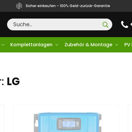
Sicher einkaufen – 100% Geld-zurück-Garantie
Komplettanlagen
Zubehör & Montage
PV
r:
LG