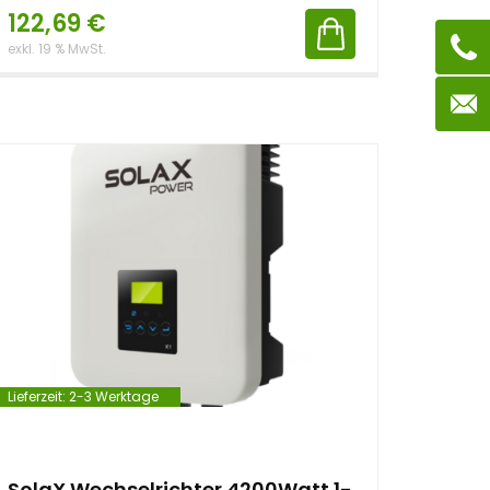
122,69
€
exkl. 19 % MwSt.
Lieferzeit:
2-3 Werktage
SolaX Wechselrichter 4200Watt 1-