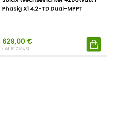
Phasig X1 4.2-TD Dual-MPPT
629,00
€
exkl. 19 % MwSt.