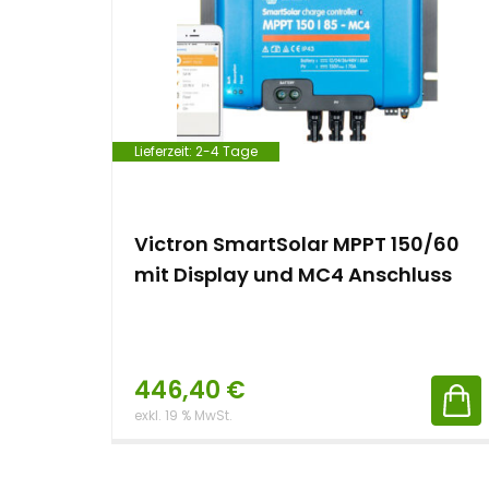
e
n
t
Lieferzeit:
2-4 Tage
Victron SmartSolar MPPT 150/60
mit Display und MC4 Anschluss
446,40
€
exkl. 19 % MwSt.