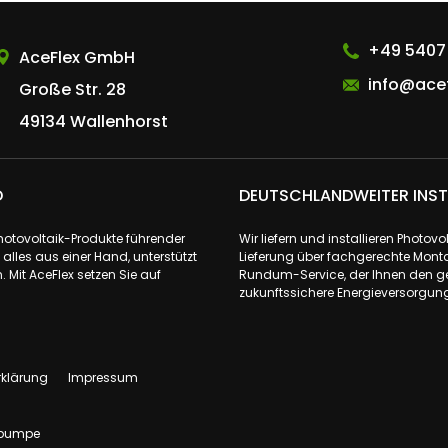
AceFlex GmbH
+49 5407
AceFlex GmbH
info@acef
Große Str. 28
49134 Wallenhorst
D
DEUTSCHLANDWEITER INST
Photovoltaik-Produkte führender
Wir liefern und installieren Phot
lles aus einer Hand, unterstützt
Lieferung über fachgerechte Monta
 Mit AceFlex setzen Sie auf
Rundum-Service, der Ihnen den ge
zukunftssichere Energieversorgung 
rklärung
Impressum
pumpe