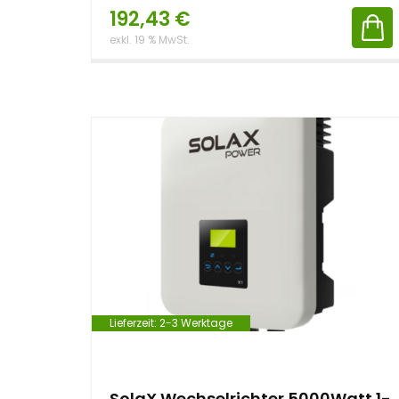
192,43
€
exkl. 19 % MwSt.
Lieferzeit:
2-3 Werktage
SolaX Wechselrichter 5000Watt 1-