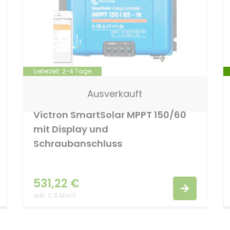
Lieferzeit:
2-4 Tage
Ausverkauft
Victron SmartSolar MPPT 150/60
mit Display und
Schraubanschluss
531,22
€
exkl. 0 % MwSt.