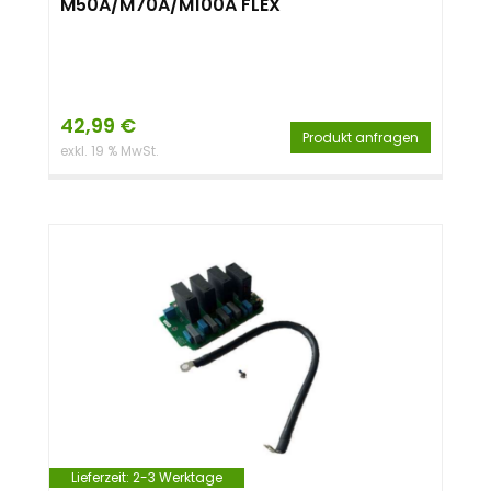
M50A/M70A/M100A FLEX
42,99
€
Produkt anfragen
exkl. 19 % MwSt.
Lieferzeit:
2-3 Werktage