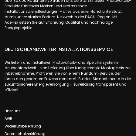
Über 30.000 Haushalte vertrauen uns bereits. Wir bieten Photovoltaik-
Produkte führender Marken und umfassende
Installationsdienstleistungen – alles aus einer Hand, unterstützt
durch unser starkes Partner-Netzwerk in der DACH-Region. Mit
AceFlex setzen Sie auf Erfahrung, Qualität und nachhaltige
Energieprojekte.
DEUTSCHLANDWEITER INSTALLATIONSSERVICE
Wir liefern und installieren Photovoltaik- und Speichersysteme
deutschlandweit – von Lieferung über fachgerechte Montage bis zur
Inbetriebnahme. Profitieren Sie von einem Rundum-Service, der
Ihnen den gesamten Prozess abnimmt. Starten Sie noch heute in die
zukunftssichere Energieversorgung – zuverlässig, transparent und
effizient.
Über uns
AGB
Widerrufsbelehrung
Datenschutzerklärung