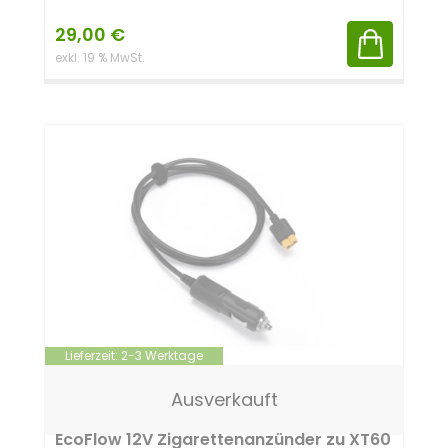
29,00
€
exkl. 19 % MwSt.
Lieferzeit:
2-3 Werktage
Ausverkauft
EcoFlow 12V Zigarettenanzünder zu XT60