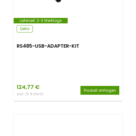
n
t
Lieferzeit:
2-3 Werktage
Delta
RS485-USB-ADAPTER-KIT
124,77
€
Produkt anfragen
exkl. 19 % MwSt.