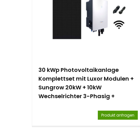
e
n
t
30 kWp Photovoltaikanlage
Komplettset mit Luxor Modulen +
Sungrow 20kW + 10kW
Wechselrichter 3-Phasig +
Montagematerial
Produkt anfragen