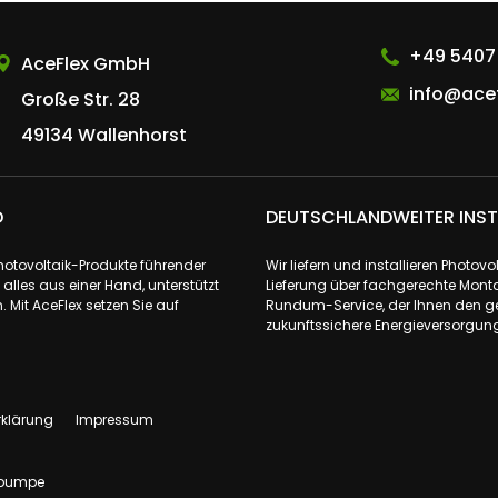
AceFlex GmbH
+49 5407
AceFlex GmbH
info@acef
Große Str. 28
49134 Wallenhorst
D
DEUTSCHLANDWEITER INST
Photovoltaik-Produkte führender
Wir liefern und installieren Phot
lles aus einer Hand, unterstützt
Lieferung über fachgerechte Monta
 Mit AceFlex setzen Sie auf
Rundum-Service, der Ihnen den ge
zukunftssichere Energieversorgung 
rklärung
Impressum
pumpe