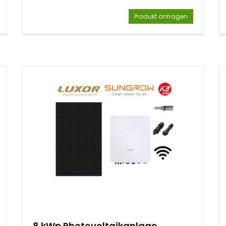
Produkt anfragen
8 kWp Photovoltaikanlage