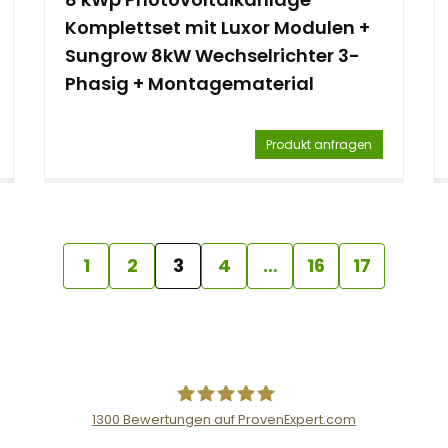
Komplettset mit Luxor Modulen +
Sungrow 8kW Wechselrichter 3-
Phasig + Montagematerial
Produkt anfragen
1
2
3
4
…
16
17
1300
Bewertungen auf ProvenExpert.com