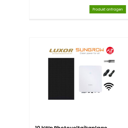
Produkt anfragen
10 kWp Photovoltaikanlage