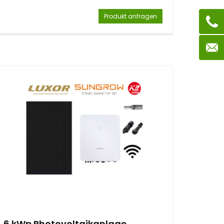
Produkt anfragen
6 kWp Photovoltaikanlage