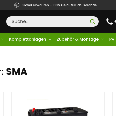
Sicher einkaufen – 100% Geld-zurück-Garantie
Komplettanlagen
Zubehör & Montage
PV
r:
SMA