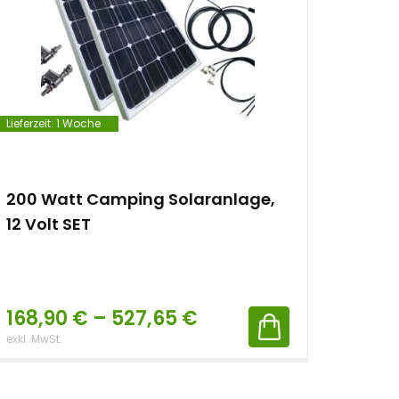
Lieferzeit:
1 Woche
200 Watt Camping Solaranlage,
12 Volt SET
168,90
€
–
527,65
€
exkl. MwSt.