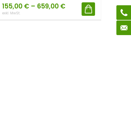
155,00
€
–
659,00
€
exkl. MwSt.