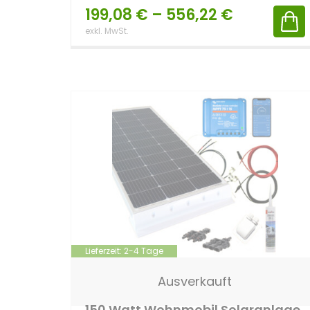
199,08
€
–
556,22
€
exkl. MwSt.
Lieferzeit:
2-4 Tage
Ausverkauft
150 Watt Wohnmobil Solaranlage