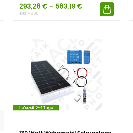
293,28
€
–
583,19
€
exkl. MwSt.
Lieferzeit:
2-4 Tage
130 Watt Wohnmobil Solaranlage