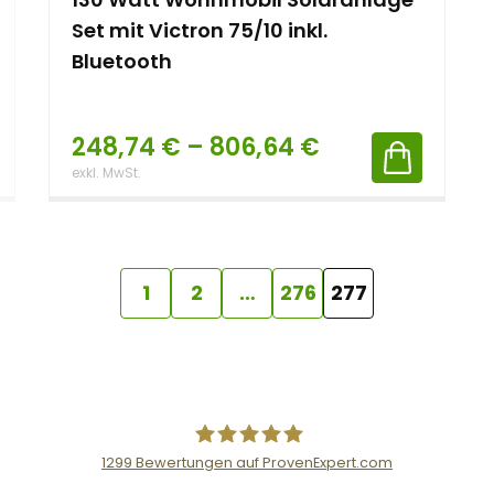
Set mit Victron 75/10 inkl.
Bluetooth
248,74
€
–
806,64
€
exkl. MwSt.
1
2
…
276
277
1299
Bewertungen auf ProvenExpert.com