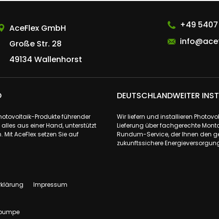
AceFlex GmbH
+49 5407
AceFlex GmbH
info@acef
Große Str. 28
49134 Wallenhorst
D
DEUTSCHLANDWEITER INST
Photovoltaik-Produkte führender
Wir liefern und installieren Phot
lles aus einer Hand, unterstützt
Lieferung über fachgerechte Monta
 Mit AceFlex setzen Sie auf
Rundum-Service, der Ihnen den ge
zukunftssichere Energieversorgung 
rklärung
Impressum
pumpe