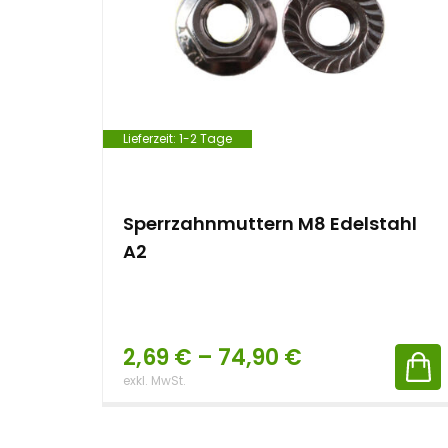
e
n
t
Lieferzeit:
1-2 Tage
Sperrzahnmuttern M8 Edelstahl
A2
2,69
€
–
74,90
€
exkl. MwSt.