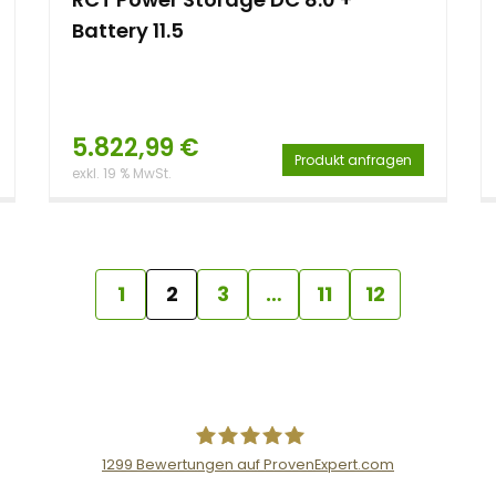
Battery 11.5
5.822,99
€
Produkt anfragen
exkl. 19 % MwSt.
1
2
3
…
11
12
1299
Bewertungen auf ProvenExpert.com