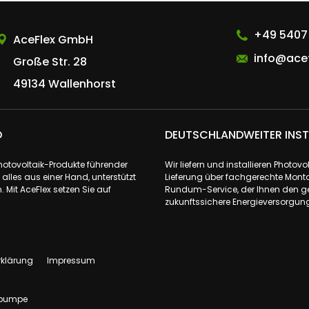
AceFlex GmbH
+49 5407
AceFlex GmbH
info@acef
Große Str. 28
49134 Wallenhorst
D
DEUTSCHLANDWEITER INST
Photovoltaik-Produkte führender
Wir liefern und installieren Phot
lles aus einer Hand, unterstützt
Lieferung über fachgerechte Monta
 Mit AceFlex setzen Sie auf
Rundum-Service, der Ihnen den ge
zukunftssichere Energieversorgung 
rklärung
Impressum
pumpe