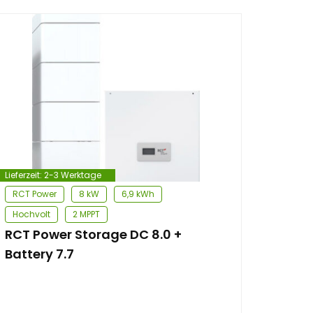
Lieferzeit:
2-3 Werktage
RCT Power
8 kW
6,9 kWh
Hochvolt
2 MPPT
RCT Power Storage DC 8.0 +
Battery 7.7