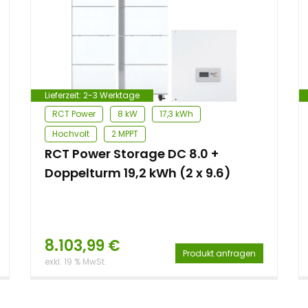
Lieferzeit:
2-3 Werktage
RCT Power
8 kW
17,3 kWh
Hochvolt
2 MPPT
RCT Power Storage DC 8.0 +
Doppelturm 19,2 kWh (2 x 9.6)
8.103,99
€
Produkt anfragen
exkl. 19 % MwSt.