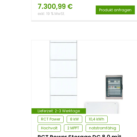
7.300,99
€
Produkt anfragen
exkl. 19 % MwSt.
Lieferzeit:
2-3 Werktage
RCT Power
8 kW
10,4 kWh
Hochvolt
2 MPPT
notstromfähig
RCT Power Storage DC 8.0 mit