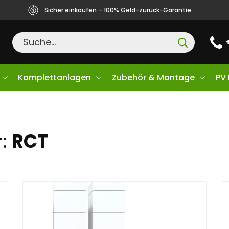
Sicher einkaufen – 100% Geld-zurück-Garantie
Komplettanlagen
Zubehör & Montage
PV
r:
RCT