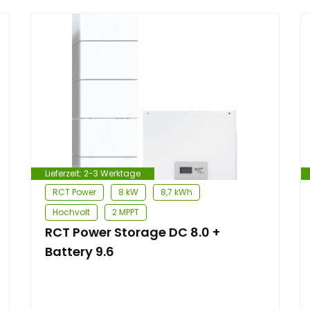
Lieferzeit:
2-3 Werktage
RCT Power
8 kW
8,7 kWh
Hochvolt
2 MPPT
RCT Power Storage DC 8.0 +
Battery 9.6