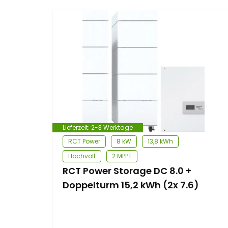
Lieferzeit:
2-3 Werktage
RCT Power
8 kW
13,8 kWh
Hochvolt
2 MPPT
RCT Power Storage DC 8.0 +
Doppelturm 15,2 kWh (2x 7.6)