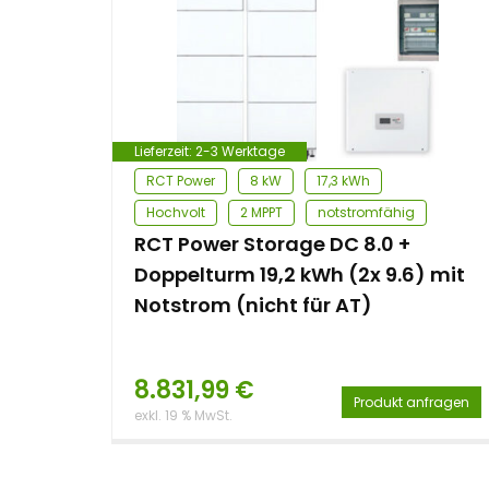
e
n
t
Lieferzeit:
2-3 Werktage
RCT Power
8 kW
17,3 kWh
Hochvolt
2 MPPT
notstromfähig
RCT Power Storage DC 8.0 +
Doppelturm 19,2 kWh (2x 9.6) mit
Notstrom (nicht für AT)
8.831,99
€
Produkt anfragen
exkl. 19 % MwSt.