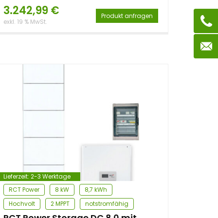
3.242,99
€
Produkt anfragen
exkl. 19 % MwSt.
Lieferzeit:
2-3 Werktage
RCT Power
8 kW
8,7 kWh
Hochvolt
2 MPPT
notstromfähig
RCT Power Storage DC 8.0 mit