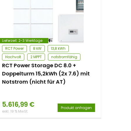
Lieferzeit:
2-3 Werktage
RCT Power
8 kW
13,8 kWh
Hochvolt
2 MPPT
notstromfähig
RCT Power Storage DC 8.0 +
Doppelturm 15,2kWh (2x 7.6) mit
Notstrom (nicht für AT)
5.616,99
€
Produkt anfragen
exkl. 19 % MwSt.