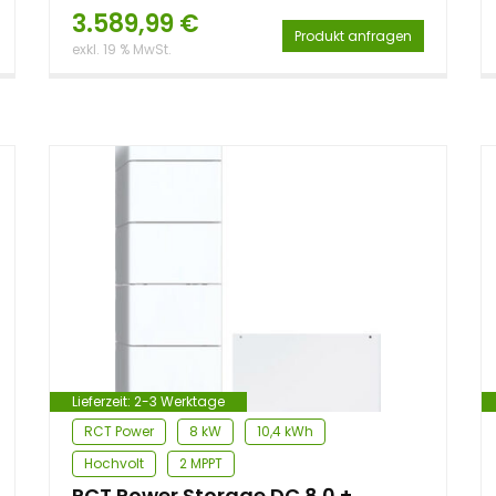
3.589,99
€
Produkt anfragen
exkl. 19 % MwSt.
Lieferzeit:
2-3 Werktage
RCT Power
8 kW
10,4 kWh
Hochvolt
2 MPPT
RCT Power Storage DC 8.0 +